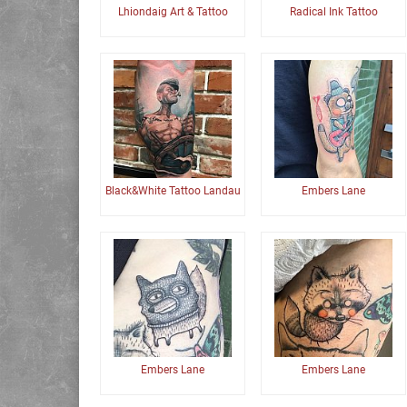
Lhiondaig Art & Tattoo
Radical Ink Tattoo
Black&White Tattoo Landau
Embers Lane
Embers Lane
Embers Lane