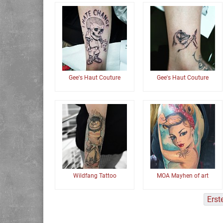
Gee's Haut Couture
Gee's Haut Couture
Wildfang Tattoo
MOA Mayhen of art
Erst