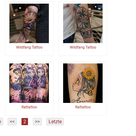
Wildfang Tattoo
Wildfang Tattoo
Rattattoo
Rattattoo
e
<<
2
>>
Letzte