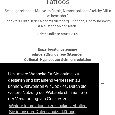
Tattoos
Selbst gezeichnete Motive im Comic, Newschool oder Sketchy Stil in
Wilhermsdorf.
Landkreis Fürth in der Nähe zu Nürnberg, Erlangen, Bad Windsheim
& Neustadt an der Aisch.
Echte Unikate statt 0815
Einzelberatungstermine
ruhige, störungsfreie Sitzungen
Optional: Hypnose zur Schmerzreduktion
Um unsere Webseite für Sie optimal zu
Wichtige Info für alle Studiobesitzer!
gestalten und fortlaufend verbessern zu
Ab sofort ist es möglich Eure Studio-Vorstellung beim Tattooscout online
können, verwenden wir Cookies. Durch die
vollständig selbst zu erstellen.
Ihr könnt sämtliche Texte und Bilder jederzeit ergänzen und ändern.
weitere Nutzung der Webseite stimmen Sie
der Verwendung von Cookies zu.
Für weitere Infos bitte hier klicken!
Weitere Informationen zu Cookies erhalten
Sie in unserer Datenschutzerklärung