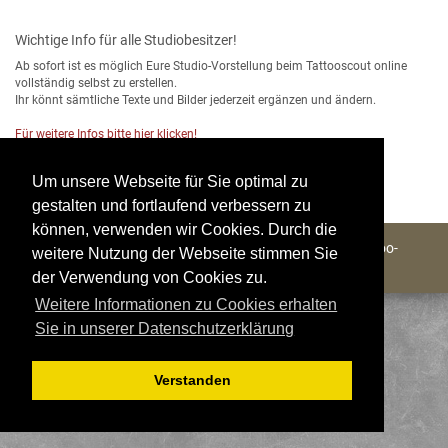
Wichtige Info für alle Studiobesitzer!
Ab sofort ist es möglich Eure Studio-Vorstellung beim Tattooscout online
vollständig selbst zu erstellen.
Ihr könnt sämtliche Texte und Bilder jederzeit ergänzen und ändern.
Für weitere Infos bitte hier klicken!
Um unsere Webseite für Sie optimal zu
gestalten und fortlaufend verbessern zu
können, verwenden wir Cookies. Durch die
Copyright © 2004 - 2026 Tattooscout - Die große Tattoo-
weitere Nutzung der Webseite stimmen Sie
Community
der Verwendung von Cookies zu.
All Rights Reserved.
Weitere Informationen zu Cookies erhalten
Sie in unserer Datenschutzerklärung
Verstanden