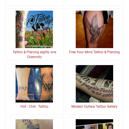
Tattoo & Piercing eighty one
Free Your Mind Tattoo & Piercing
Chemnitz
Hot - Chili - Tattoo
Modern Outlaw Tattoo Gallery