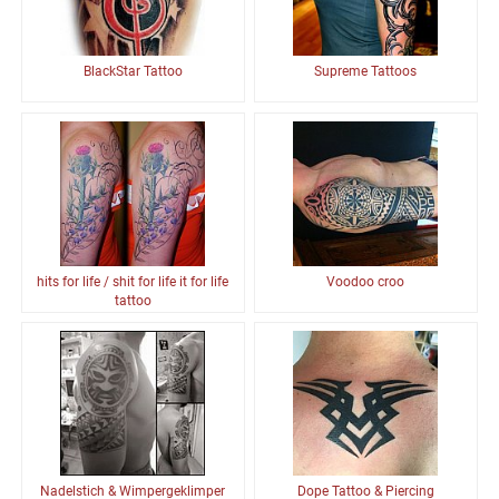
BlackStar Tattoo
Supreme Tattoos
hits for life / shit for life it for life
Voodoo croo
tattoo
Nadelstich & Wimpergeklimper
Dope Tattoo & Piercing