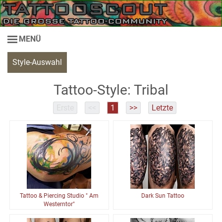
MENÜ
Style-Auswahl
Tattoo-Style: Tribal
Erste
<<
1
>>
Letzte
Tattoo & Piercing Studio " Am
Dark Sun Tattoo
Westerntor"