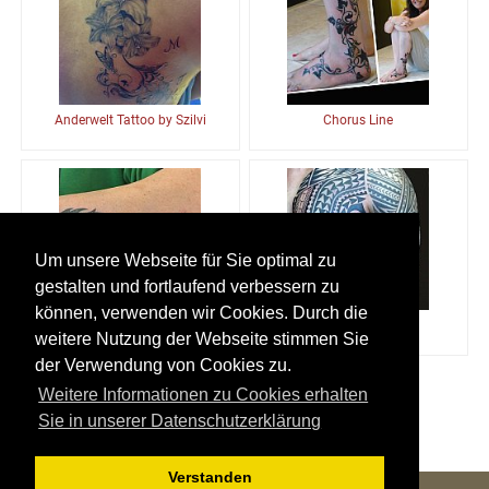
Anderwelt Tattoo by Szilvi
Chorus Line
Um unsere Webseite für Sie optimal zu
gestalten und fortlaufend verbessern zu
können, verwenden wir Cookies. Durch die
Otherside Tattoo Piercing
Body Parts Tattoo
weitere Nutzung der Webseite stimmen Sie
der Verwendung von Cookies zu.
Erste
<<
1
>>
Letzte
Weitere Informationen zu Cookies erhalten
Sie in unserer Datenschutzerklärung
Verstanden