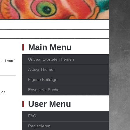
Main Menu
Unbeantwortete Themen
ite
1
von
1
Aktive Themen
Eigene Beiträge
Erweiterte Suche
7:08
User Menu
FAQ
Registrieren