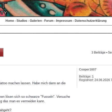
Home
-
Studios
-
Galerien
-
Forum
-
Impressum
-
Datenschutzerklärung
3 Beiträge • Se
Cooper1607
Beiträge:
1
Registriert:
24.06.2026 
Tattoo machen lassen. Habe mich dann an die
emen lösen sich so schwarze "Fusseln". Versuche
ssig das man es vermeiden kann.
 abgeht?