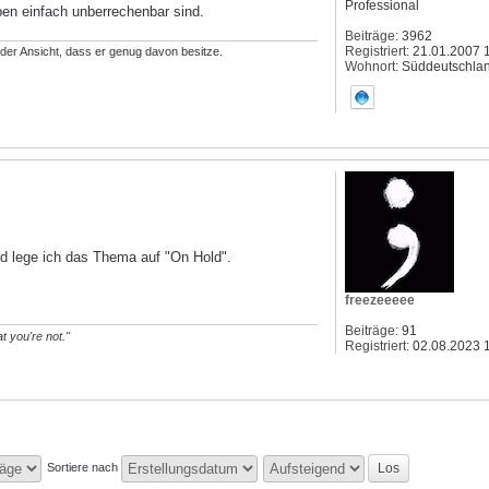
Professional
rben einfach unberrechenbar sind.
Beiträge:
3962
Registriert:
21.01.2007 
t der Ansicht, dass er genug davon besitze.
Wohnort:
Süddeutschla
end lege ich das Thema auf "On Hold".
freezeeeee
Beiträge:
91
t you're not."
Registriert:
02.08.2023 
Sortiere nach