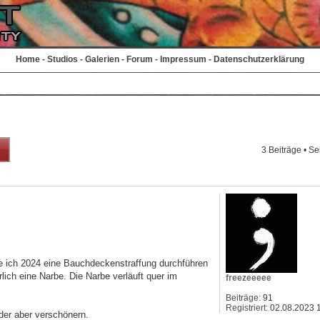
Home
-
Studios
-
Galerien
-
Forum
-
Impressum
-
Datenschutzerklärung
3 Beiträge • Se
e ich 2024 eine Bauchdeckenstraffung durchführen
lich eine Narbe. Die Narbe verläuft quer im
freezeeeee
Beiträge:
91
Registriert:
02.08.2023 
der aber verschönern.