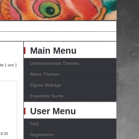
Main Menu
Unbeantwortete Themen
ite
1
von
1
Aktive Themen
Eigene Beiträge
Erweiterte Suche
User Menu
FAQ
19:30
Registrieren