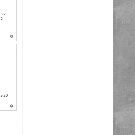
15:21
nd
19:30