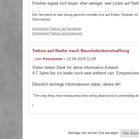
Fineline eignet sich bspw. eher weniger, weil Linien auf Na
Der Verstand ist das einzig gerecht verteilte Gut auf Erden: Einjeder is
(Descartes)
Königskind Tattoos auf facebook
Königskind Tattoos auf instagram
Tattoo auf Narbe nach Bauchdeckenstraffung
von
freezeeeee
» 22.06.2026 11:05
Vielen lieben Dank für deine informative Antwort.
4-7 Jahre bin ich leider noch weit entfernt von. Entsprech
Dennoch wichtige Informationen dabei, danke dir!
"The only thing more exhausting than being depressed is pretending tha
;
Beiträge der letzten Zeit anzeigen: