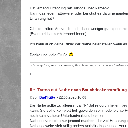
Hat jemand Erfahrung mit Tattoos über Narben?
Kann das jeder Tattowierer oder benötigt es dafür jemanden d
Erfahrung hat?
Gibt es Tattoo Motive die sich dabei weniger gut eignen re
(Eventuell hat auch jemand Ideen).
Ich kann auch gerne Bilder der Narbe bereitstellen wenn es w
Danke und viele Grüße
"The only thing more exhausting than being depressed is pretending tha
;
Re: Tattoo auf Narbe nach Bauchdeckenstraffung
von
Bad*Kitty
» 22.06.2026 10:08
Die Narbe sollte zu allererst ca. 4-7 Jahre durch heilen, b
kann. Sie sollte komplett hell geworden sein, jede leichte 
noch kein sicherer Unterhautverbund besteht.
Narbencover sollte nur jemand machen, der viel Erfahrung d
Narbengewebe sich völlig anders verhält als gesunde Haut.