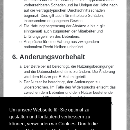
vorhersehbaren Schäden und im Übrigen der Höhe nach
auf die vertragstypischen Durchschnittsschäden
begrenzt. Dies gilt auch für mittelbare Schäden,
insbesondere entgangenen Gewinn.
Die Haftungsbegrenzung der Absätze a bis c gilt
sinngemäß auch zugunsten der Mitarbeiter und
Erfüllungsgehilfen des Betreibers.
Ansprüche für eine Haftung aus zwingendem
nationalem Recht bleiben unberührt.
6. Änderungsvorbehalt
Der Betreiber ist berechtigt, die Nutzungsbedingungen
und die Datenschutzrichtlinie zu ändern. Die Änderung
wird dem Nutzer per E-Mail mitgeteilt.
Der Nutzer ist berechtigt, den Änderungen zu
widersprechen. Im Falle des Widerspruchs erlischt das
zwischen dem Betreiber und dem Nutzer bestehende
Vertragsverhältnis mit sofortiger Wirkung.
Die Änderungen gelten als anerkannt und verbindlich,
wenn der Nutzer den Änderungen zugestimmt hat.
Um unsere Webseite für Sie optimal zu
gestalten und fortlaufend verbessern zu
Informationen über den Umgang mit deinen persönlichen
Daten sind in der Datenschutzrichtlinie enthalten.
können, verwenden wir Cookies. Durch die