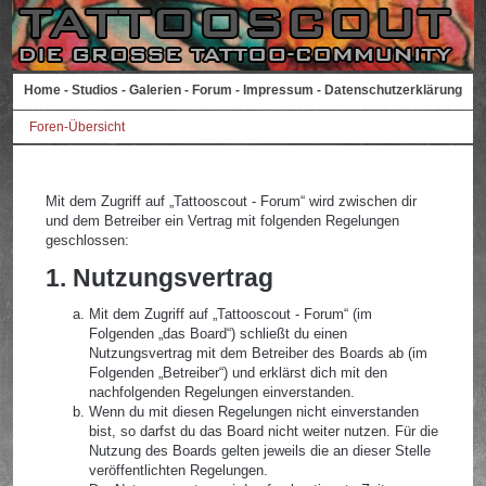
Home
-
Studios
-
Galerien
-
Forum
-
Impressum
-
Datenschutzerklärung
Foren-Übersicht
Mit dem Zugriff auf „Tattooscout - Forum“ wird zwischen dir
und dem Betreiber ein Vertrag mit folgenden Regelungen
geschlossen:
1. Nutzungsvertrag
Mit dem Zugriff auf „Tattooscout - Forum“ (im
Folgenden „das Board“) schließt du einen
Nutzungsvertrag mit dem Betreiber des Boards ab (im
Folgenden „Betreiber“) und erklärst dich mit den
nachfolgenden Regelungen einverstanden.
Wenn du mit diesen Regelungen nicht einverstanden
bist, so darfst du das Board nicht weiter nutzen. Für die
Nutzung des Boards gelten jeweils die an dieser Stelle
veröffentlichten Regelungen.