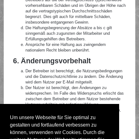
vorhersehbaren Schäden und im Übrigen der Höhe nach
auf die vertragstypischen Durchschnittsschäden
begrenzt. Dies gilt auch für mittelbare Schäden,
insbesondere entgangenen Gewinn.
Die Haftungsbegrenzung der Absätze a bis c gilt
sinngemäß auch zugunsten der Mitarbeiter und
Erfüllungsgehilfen des Betreibers.
Ansprüche für eine Haftung aus zwingendem
nationalem Recht bleiben unberührt.
6. Änderungsvorbehalt
Der Betreiber ist berechtigt, die Nutzungsbedingungen
und die Datenschutzrichtlinie zu ändern. Die Änderung
wird dem Nutzer per E-Mail mitgeteilt.
Der Nutzer ist berechtigt, den Änderungen zu
widersprechen. Im Falle des Widerspruchs erlischt das
zwischen dem Betreiber und dem Nutzer bestehende
Vertragsverhältnis mit sofortiger Wirkung.
Die Änderungen gelten als anerkannt und verbindlich,
wenn der Nutzer den Änderungen zugestimmt hat.
Um unsere Webseite für Sie optimal zu
gestalten und fortlaufend verbessern zu
Informationen über den Umgang mit deinen persönlichen
Daten sind in der Datenschutzrichtlinie enthalten.
können, verwenden wir Cookies. Durch die