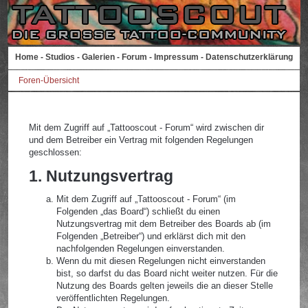
Home
-
Studios
-
Galerien
-
Forum
-
Impressum
-
Datenschutzerklärung
Foren-Übersicht
Mit dem Zugriff auf „Tattooscout - Forum“ wird zwischen dir
und dem Betreiber ein Vertrag mit folgenden Regelungen
geschlossen:
1. Nutzungsvertrag
Mit dem Zugriff auf „Tattooscout - Forum“ (im
Folgenden „das Board“) schließt du einen
Nutzungsvertrag mit dem Betreiber des Boards ab (im
Folgenden „Betreiber“) und erklärst dich mit den
nachfolgenden Regelungen einverstanden.
Wenn du mit diesen Regelungen nicht einverstanden
bist, so darfst du das Board nicht weiter nutzen. Für die
Nutzung des Boards gelten jeweils die an dieser Stelle
veröffentlichten Regelungen.