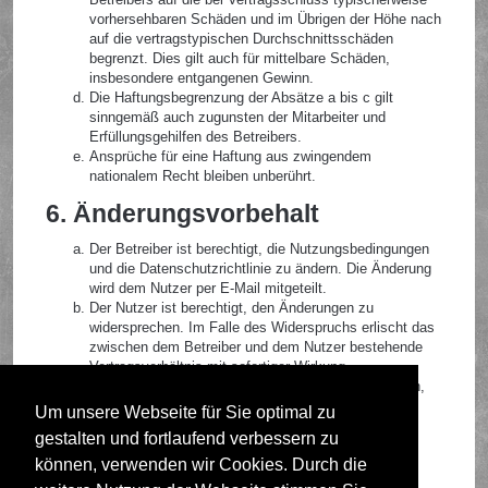
vorhersehbaren Schäden und im Übrigen der Höhe nach
auf die vertragstypischen Durchschnittsschäden
begrenzt. Dies gilt auch für mittelbare Schäden,
insbesondere entgangenen Gewinn.
Die Haftungsbegrenzung der Absätze a bis c gilt
sinngemäß auch zugunsten der Mitarbeiter und
Erfüllungsgehilfen des Betreibers.
Ansprüche für eine Haftung aus zwingendem
nationalem Recht bleiben unberührt.
6. Änderungsvorbehalt
Der Betreiber ist berechtigt, die Nutzungsbedingungen
und die Datenschutzrichtlinie zu ändern. Die Änderung
wird dem Nutzer per E-Mail mitgeteilt.
Der Nutzer ist berechtigt, den Änderungen zu
widersprechen. Im Falle des Widerspruchs erlischt das
zwischen dem Betreiber und dem Nutzer bestehende
Vertragsverhältnis mit sofortiger Wirkung.
Die Änderungen gelten als anerkannt und verbindlich,
wenn der Nutzer den Änderungen zugestimmt hat.
Um unsere Webseite für Sie optimal zu
gestalten und fortlaufend verbessern zu
Informationen über den Umgang mit deinen persönlichen
Daten sind in der Datenschutzrichtlinie enthalten.
können, verwenden wir Cookies. Durch die