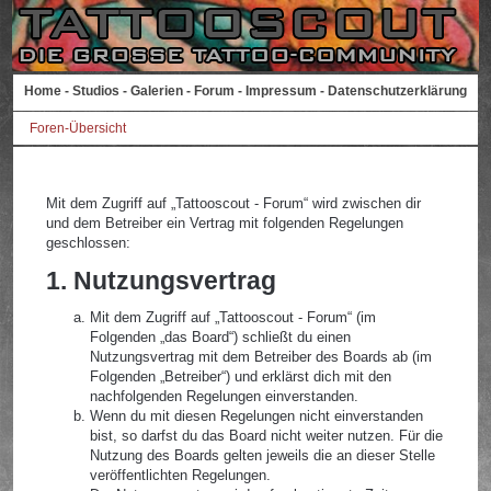
Home
-
Studios
-
Galerien
-
Forum
-
Impressum
-
Datenschutzerklärung
Foren-Übersicht
Mit dem Zugriff auf „Tattooscout - Forum“ wird zwischen dir
und dem Betreiber ein Vertrag mit folgenden Regelungen
geschlossen:
1. Nutzungsvertrag
Mit dem Zugriff auf „Tattooscout - Forum“ (im
Folgenden „das Board“) schließt du einen
Nutzungsvertrag mit dem Betreiber des Boards ab (im
Folgenden „Betreiber“) und erklärst dich mit den
nachfolgenden Regelungen einverstanden.
Wenn du mit diesen Regelungen nicht einverstanden
bist, so darfst du das Board nicht weiter nutzen. Für die
Nutzung des Boards gelten jeweils die an dieser Stelle
veröffentlichten Regelungen.