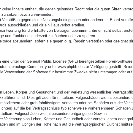
er keine Inhalte enthält, die gegen geltendes Recht oder die guten Sitten vers
r zu setzen bzw. zu verwenden.
ei Verstößen gegen diese Nutzungsbedingungen oder anderer im Board veröffe
rds ausschließen und dir ein Hausverbot erteilen.
antwortung für die Inhalte von Beiträgen übernimmt, die er nicht selbst erste
äge und Funktionen jederzeit zu löschen oder zu sperren.
eiträge abzuändern, sofern sie gegen o. g. Regeln verstoßen oder geeignet s
eine unter der General Public License (GPL) bereitgestellten Foren-Softwa
utschsprachige Community unter www.phpbb.de zur Verfügung gestellt. Beide 
ie Verwendung der Software für bestimmte Zwecke nicht untersagen oder auf 
 Leben, Körper und Gesundheit und der Verletzung wesentlicher Vertragspflich
ckzuführen sind. Dies gilt auch für mittelbare Folgeschäden wie insbesonder
orsätzlichem oder grob fahrlässigem Verhalten oder bei Schäden aus der Verl
pflichten) auf die bei Vertragsschluss typischerweise vorhersehbaren Schäden
mittelbare Folgeschäden wie insbesondere entgangenen Gewinn.
r Verletzung von Leben, Körper und Gesundheit oder vorsätzlichem oder grob 
den und im Übrigen der Höhe nach auf die vertragstypischen Durchschnittssc