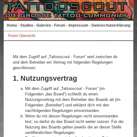
Home
-
Studios
-
Galerien
-
Forum
-
Impressum
-
Datenschutzerklärung
Foren-Übersicht
Mit dem Zugriff auf „Tattooscout - Forum“ wird zwischen dir
und dem Betreiber ein Vertrag mit folgenden Regelungen
geschlossen:
1. Nutzungsvertrag
Mit dem Zugriff auf „Tattooscout - Forum“ (im
Folgenden „das Board“) schließt du einen
Nutzungsvertrag mit dem Betreiber des Boards ab (im
Folgenden „Betreiber“) und erklärst dich mit den
nachfolgenden Regelungen einverstanden.
Wenn du mit diesen Regelungen nicht einverstanden
bist, so darfst du das Board nicht weiter nutzen. Für die
Nutzung des Boards gelten jeweils die an dieser Stelle
veröffentlichten Regelungen.