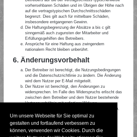
vorhersehbaren Schäden und im Übrigen der Höhe nach
auf die vertragstypischen Durchschnittsschäden
begrenzt. Dies gilt auch für mittelbare Schäden,
insbesondere entgangenen Gewinn.
Die Haftungsbegrenzung der Absätze a bis c gilt
sinngemäß auch zugunsten der Mitarbeiter und
Erfüllungsgehilfen des Betreibers.
Ansprüche für eine Haftung aus zwingendem
nationalem Recht bleiben unberührt.
6. Änderungsvorbehalt
Der Betreiber ist berechtigt, die Nutzungsbedingungen
und die Datenschutzrichtlinie zu ändern. Die Änderung
wird dem Nutzer per E-Mail mitgeteilt.
Der Nutzer ist berechtigt, den Änderungen zu
widersprechen. Im Falle des Widerspruchs erlischt das
zwischen dem Betreiber und dem Nutzer bestehende
Vertragsverhältnis mit sofortiger Wirkung.
Die Änderungen gelten als anerkannt und verbindlich,
wenn der Nutzer den Änderungen zugestimmt hat.
Um unsere Webseite für Sie optimal zu
gestalten und fortlaufend verbessern zu
Informationen über den Umgang mit deinen persönlichen
Daten sind in der Datenschutzrichtlinie enthalten.
können, verwenden wir Cookies. Durch die