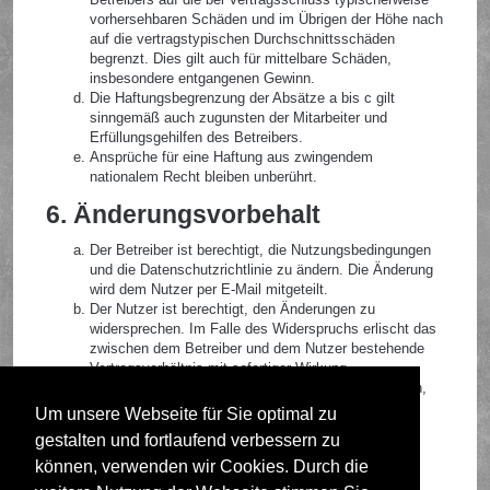
vorhersehbaren Schäden und im Übrigen der Höhe nach
auf die vertragstypischen Durchschnittsschäden
begrenzt. Dies gilt auch für mittelbare Schäden,
insbesondere entgangenen Gewinn.
Die Haftungsbegrenzung der Absätze a bis c gilt
sinngemäß auch zugunsten der Mitarbeiter und
Erfüllungsgehilfen des Betreibers.
Ansprüche für eine Haftung aus zwingendem
nationalem Recht bleiben unberührt.
6. Änderungsvorbehalt
Der Betreiber ist berechtigt, die Nutzungsbedingungen
und die Datenschutzrichtlinie zu ändern. Die Änderung
wird dem Nutzer per E-Mail mitgeteilt.
Der Nutzer ist berechtigt, den Änderungen zu
widersprechen. Im Falle des Widerspruchs erlischt das
zwischen dem Betreiber und dem Nutzer bestehende
Vertragsverhältnis mit sofortiger Wirkung.
Die Änderungen gelten als anerkannt und verbindlich,
wenn der Nutzer den Änderungen zugestimmt hat.
Um unsere Webseite für Sie optimal zu
gestalten und fortlaufend verbessern zu
Informationen über den Umgang mit deinen persönlichen
Daten sind in der Datenschutzrichtlinie enthalten.
können, verwenden wir Cookies. Durch die