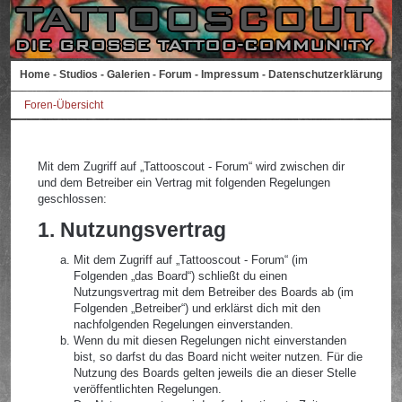
Home
-
Studios
-
Galerien
-
Forum
-
Impressum
-
Datenschutzerklärung
Foren-Übersicht
Mit dem Zugriff auf „Tattooscout - Forum“ wird zwischen dir
und dem Betreiber ein Vertrag mit folgenden Regelungen
geschlossen:
1. Nutzungsvertrag
Mit dem Zugriff auf „Tattooscout - Forum“ (im
Folgenden „das Board“) schließt du einen
Nutzungsvertrag mit dem Betreiber des Boards ab (im
Folgenden „Betreiber“) und erklärst dich mit den
nachfolgenden Regelungen einverstanden.
Wenn du mit diesen Regelungen nicht einverstanden
bist, so darfst du das Board nicht weiter nutzen. Für die
Nutzung des Boards gelten jeweils die an dieser Stelle
veröffentlichten Regelungen.