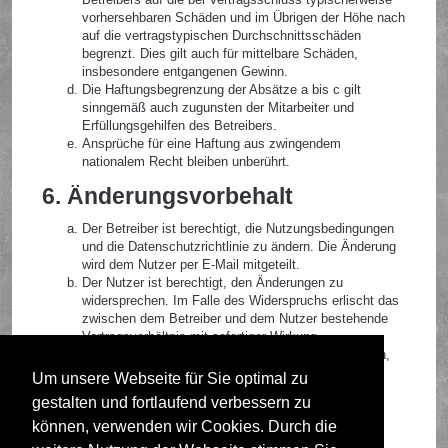
vorhersehbaren Schäden und im Übrigen der Höhe nach
auf die vertragstypischen Durchschnittsschäden
begrenzt. Dies gilt auch für mittelbare Schäden,
insbesondere entgangenen Gewinn.
Die Haftungsbegrenzung der Absätze a bis c gilt
sinngemäß auch zugunsten der Mitarbeiter und
Erfüllungsgehilfen des Betreibers.
Ansprüche für eine Haftung aus zwingendem
nationalem Recht bleiben unberührt.
6. Änderungsvorbehalt
Der Betreiber ist berechtigt, die Nutzungsbedingungen
und die Datenschutzrichtlinie zu ändern. Die Änderung
wird dem Nutzer per E-Mail mitgeteilt.
Der Nutzer ist berechtigt, den Änderungen zu
widersprechen. Im Falle des Widerspruchs erlischt das
zwischen dem Betreiber und dem Nutzer bestehende
Vertragsverhältnis mit sofortiger Wirkung.
Die Änderungen gelten als anerkannt und verbindlich,
wenn der Nutzer den Änderungen zugestimmt hat.
Um unsere Webseite für Sie optimal zu
gestalten und fortlaufend verbessern zu
Informationen über den Umgang mit deinen persönlichen
Daten sind in der Datenschutzrichtlinie enthalten.
können, verwenden wir Cookies. Durch die