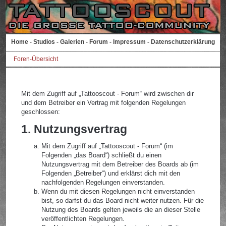
Home
-
Studios
-
Galerien
-
Forum
-
Impressum
-
Datenschutzerklärung
Foren-Übersicht
Mit dem Zugriff auf „Tattooscout - Forum“ wird zwischen dir
und dem Betreiber ein Vertrag mit folgenden Regelungen
geschlossen:
1. Nutzungsvertrag
Mit dem Zugriff auf „Tattooscout - Forum“ (im
Folgenden „das Board“) schließt du einen
Nutzungsvertrag mit dem Betreiber des Boards ab (im
Folgenden „Betreiber“) und erklärst dich mit den
nachfolgenden Regelungen einverstanden.
Wenn du mit diesen Regelungen nicht einverstanden
bist, so darfst du das Board nicht weiter nutzen. Für die
Nutzung des Boards gelten jeweils die an dieser Stelle
veröffentlichten Regelungen.