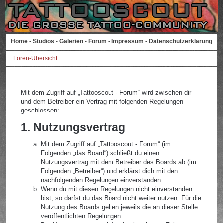
Home
-
Studios
-
Galerien
-
Forum
-
Impressum
-
Datenschutzerklärung
Foren-Übersicht
Mit dem Zugriff auf „Tattooscout - Forum“ wird zwischen dir
und dem Betreiber ein Vertrag mit folgenden Regelungen
geschlossen:
1. Nutzungsvertrag
Mit dem Zugriff auf „Tattooscout - Forum“ (im
Folgenden „das Board“) schließt du einen
Nutzungsvertrag mit dem Betreiber des Boards ab (im
Folgenden „Betreiber“) und erklärst dich mit den
nachfolgenden Regelungen einverstanden.
Wenn du mit diesen Regelungen nicht einverstanden
bist, so darfst du das Board nicht weiter nutzen. Für die
Nutzung des Boards gelten jeweils die an dieser Stelle
veröffentlichten Regelungen.