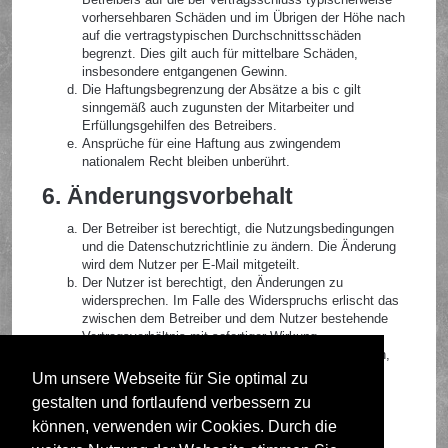
vorhersehbaren Schäden und im Übrigen der Höhe nach
auf die vertragstypischen Durchschnittsschäden
begrenzt. Dies gilt auch für mittelbare Schäden,
insbesondere entgangenen Gewinn.
Die Haftungsbegrenzung der Absätze a bis c gilt
sinngemäß auch zugunsten der Mitarbeiter und
Erfüllungsgehilfen des Betreibers.
Ansprüche für eine Haftung aus zwingendem
nationalem Recht bleiben unberührt.
6. Änderungsvorbehalt
Der Betreiber ist berechtigt, die Nutzungsbedingungen
und die Datenschutzrichtlinie zu ändern. Die Änderung
wird dem Nutzer per E-Mail mitgeteilt.
Der Nutzer ist berechtigt, den Änderungen zu
widersprechen. Im Falle des Widerspruchs erlischt das
zwischen dem Betreiber und dem Nutzer bestehende
Vertragsverhältnis mit sofortiger Wirkung.
Die Änderungen gelten als anerkannt und verbindlich,
wenn der Nutzer den Änderungen zugestimmt hat.
Um unsere Webseite für Sie optimal zu
gestalten und fortlaufend verbessern zu
Informationen über den Umgang mit deinen persönlichen
Daten sind in der Datenschutzrichtlinie enthalten.
können, verwenden wir Cookies. Durch die