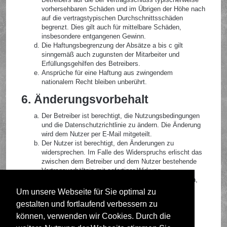
vorhersehbaren Schäden und im Übrigen der Höhe nach
auf die vertragstypischen Durchschnittsschäden
begrenzt. Dies gilt auch für mittelbare Schäden,
insbesondere entgangenen Gewinn.
Die Haftungsbegrenzung der Absätze a bis c gilt
sinngemäß auch zugunsten der Mitarbeiter und
Erfüllungsgehilfen des Betreibers.
Ansprüche für eine Haftung aus zwingendem
nationalem Recht bleiben unberührt.
6. Änderungsvorbehalt
Der Betreiber ist berechtigt, die Nutzungsbedingungen
und die Datenschutzrichtlinie zu ändern. Die Änderung
wird dem Nutzer per E-Mail mitgeteilt.
Der Nutzer ist berechtigt, den Änderungen zu
widersprechen. Im Falle des Widerspruchs erlischt das
zwischen dem Betreiber und dem Nutzer bestehende
Vertragsverhältnis mit sofortiger Wirkung.
Die Änderungen gelten als anerkannt und verbindlich,
wenn der Nutzer den Änderungen zugestimmt hat.
Um unsere Webseite für Sie optimal zu
gestalten und fortlaufend verbessern zu
Informationen über den Umgang mit deinen persönlichen
Daten sind in der Datenschutzrichtlinie enthalten.
können, verwenden wir Cookies. Durch die