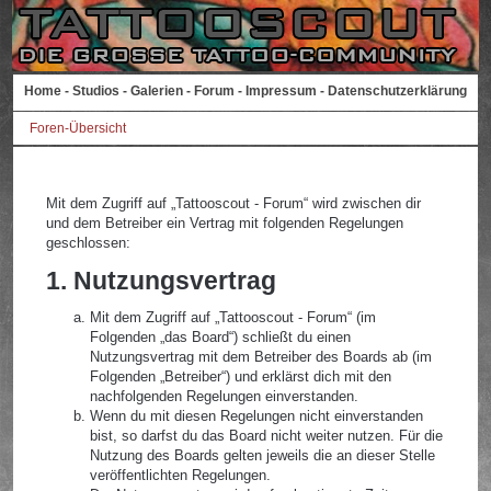
Home
-
Studios
-
Galerien
-
Forum
-
Impressum
-
Datenschutzerklärung
Foren-Übersicht
Mit dem Zugriff auf „Tattooscout - Forum“ wird zwischen dir
und dem Betreiber ein Vertrag mit folgenden Regelungen
geschlossen:
1. Nutzungsvertrag
Mit dem Zugriff auf „Tattooscout - Forum“ (im
Folgenden „das Board“) schließt du einen
Nutzungsvertrag mit dem Betreiber des Boards ab (im
Folgenden „Betreiber“) und erklärst dich mit den
nachfolgenden Regelungen einverstanden.
Wenn du mit diesen Regelungen nicht einverstanden
bist, so darfst du das Board nicht weiter nutzen. Für die
Nutzung des Boards gelten jeweils die an dieser Stelle
veröffentlichten Regelungen.