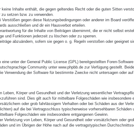
er keine Inhalte enthält, die gegen geltendes Recht oder die guten Sitten vers
r zu setzen bzw. zu verwenden.
ei Verstößen gegen diese Nutzungsbedingungen oder anderer im Board veröffe
rds ausschließen und dir ein Hausverbot erteilen.
antwortung für die Inhalte von Beiträgen übernimmt, die er nicht selbst erste
äge und Funktionen jederzeit zu löschen oder zu sperren.
eiträge abzuändern, sofern sie gegen o. g. Regeln verstoßen oder geeignet s
eine unter der General Public License (GPL) bereitgestellten Foren-Softwa
utschsprachige Community unter www.phpbb.de zur Verfügung gestellt. Beide 
ie Verwendung der Software für bestimmte Zwecke nicht untersagen oder auf 
 Leben, Körper und Gesundheit und der Verletzung wesentlicher Vertragspflich
ckzuführen sind. Dies gilt auch für mittelbare Folgeschäden wie insbesonder
orsätzlichem oder grob fahrlässigem Verhalten oder bei Schäden aus der Verl
pflichten) auf die bei Vertragsschluss typischerweise vorhersehbaren Schäden
mittelbare Folgeschäden wie insbesondere entgangenen Gewinn.
r Verletzung von Leben, Körper und Gesundheit oder vorsätzlichem oder grob 
den und im Übrigen der Höhe nach auf die vertragstypischen Durchschnittssc