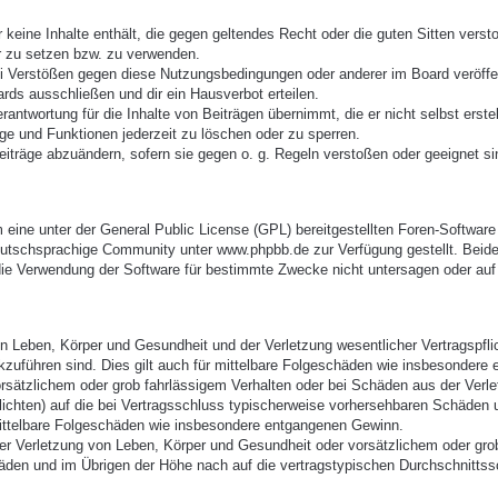
er keine Inhalte enthält, die gegen geltendes Recht oder die guten Sitten vers
r zu setzen bzw. zu verwenden.
ei Verstößen gegen diese Nutzungsbedingungen oder anderer im Board veröffe
rds ausschließen und dir ein Hausverbot erteilen.
antwortung für die Inhalte von Beiträgen übernimmt, die er nicht selbst erste
äge und Funktionen jederzeit zu löschen oder zu sperren.
eiträge abzuändern, sofern sie gegen o. g. Regeln verstoßen oder geeignet s
eine unter der General Public License (GPL) bereitgestellten Foren-Softwa
utschsprachige Community unter www.phpbb.de zur Verfügung gestellt. Beide 
ie Verwendung der Software für bestimmte Zwecke nicht untersagen oder auf 
 Leben, Körper und Gesundheit und der Verletzung wesentlicher Vertragspflich
ckzuführen sind. Dies gilt auch für mittelbare Folgeschäden wie insbesonder
orsätzlichem oder grob fahrlässigem Verhalten oder bei Schäden aus der Verl
pflichten) auf die bei Vertragsschluss typischerweise vorhersehbaren Schäden
mittelbare Folgeschäden wie insbesondere entgangenen Gewinn.
r Verletzung von Leben, Körper und Gesundheit oder vorsätzlichem oder grob 
den und im Übrigen der Höhe nach auf die vertragstypischen Durchschnittssc