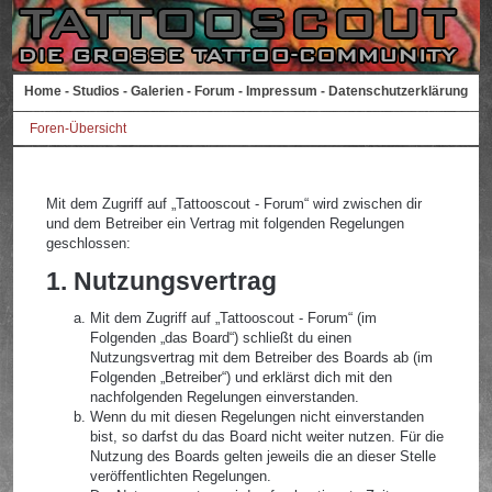
Home
-
Studios
-
Galerien
-
Forum
-
Impressum
-
Datenschutzerklärung
Foren-Übersicht
Mit dem Zugriff auf „Tattooscout - Forum“ wird zwischen dir
und dem Betreiber ein Vertrag mit folgenden Regelungen
geschlossen:
1. Nutzungsvertrag
Mit dem Zugriff auf „Tattooscout - Forum“ (im
Folgenden „das Board“) schließt du einen
Nutzungsvertrag mit dem Betreiber des Boards ab (im
Folgenden „Betreiber“) und erklärst dich mit den
nachfolgenden Regelungen einverstanden.
Wenn du mit diesen Regelungen nicht einverstanden
bist, so darfst du das Board nicht weiter nutzen. Für die
Nutzung des Boards gelten jeweils die an dieser Stelle
veröffentlichten Regelungen.