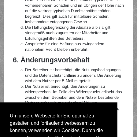
vorhersehbaren Schäden und im Übrigen der Höhe nach
auf die vertragstypischen Durchschnittsschäden
begrenzt. Dies gilt auch für mittelbare Schäden,
insbesondere entgangenen Gewinn.
Die Haftungsbegrenzung der Absätze a bis c gilt
sinngemäß auch zugunsten der Mitarbeiter und
Erfüllungsgehilfen des Betreibers.
Ansprüche für eine Haftung aus zwingendem
nationalem Recht bleiben unberührt.
6. Änderungsvorbehalt
Der Betreiber ist berechtigt, die Nutzungsbedingungen
und die Datenschutzrichtlinie zu ändern. Die Änderung
wird dem Nutzer per E-Mail mitgeteilt.
Der Nutzer ist berechtigt, den Änderungen zu
widersprechen. Im Falle des Widerspruchs erlischt das
zwischen dem Betreiber und dem Nutzer bestehende
Vertragsverhältnis mit sofortiger Wirkung.
Die Änderungen gelten als anerkannt und verbindlich,
wenn der Nutzer den Änderungen zugestimmt hat.
Um unsere Webseite für Sie optimal zu
gestalten und fortlaufend verbessern zu
Informationen über den Umgang mit deinen persönlichen
Daten sind in der Datenschutzrichtlinie enthalten.
können, verwenden wir Cookies. Durch die