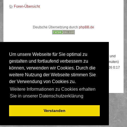
Foren-Übersicht
Deutsche Übersetzung durch
phpBB.de
Wer ist online?
Um unsere Webseite für Sie optimal zu
Insgesamt sind
504
Besucher online: 2 registrierte, 0 unsichtbare und
gestalten und fortlaufend verbessern zu
502 Gäste (basierend auf den aktiven Besuchern der letzten 5 Minuten)
Der Besucherrekord liegt bei
22108
Besuchern, die am 13.04.2026 0:17
können, verwenden wir Cookies. Durch die
gleichzeitig online waren.
weitere Nutzung der Webseite stimmen Sie
der Verwendung von Cookies zu.
Mitglieder:
Google [Bot]
,
Google Adsense [Bot]
Weitere Informationen zu Cookies erhalten
Sie in unserer Datenschutzerklärung
Verstanden