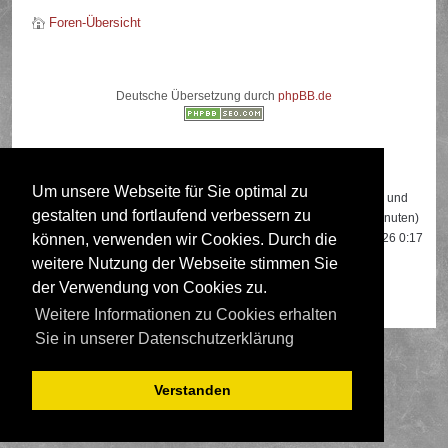
Foren-Übersicht
Deutsche Übersetzung durch
phpBB.de
Wer ist online?
Um unsere Webseite für Sie optimal zu
Insgesamt sind
493
Besucher online: 2 registrierte, 0 unsichtbare und
gestalten und fortlaufend verbessern zu
491 Gäste (basierend auf den aktiven Besuchern der letzten 5 Minuten)
Der Besucherrekord liegt bei
22108
Besuchern, die am 13.04.2026 0:17
können, verwenden wir Cookies. Durch die
gleichzeitig online waren.
weitere Nutzung der Webseite stimmen Sie
der Verwendung von Cookies zu.
Mitglieder:
Google [Bot]
,
Google Adsense [Bot]
Weitere Informationen zu Cookies erhalten
Sie in unserer Datenschutzerklärung
Verstanden