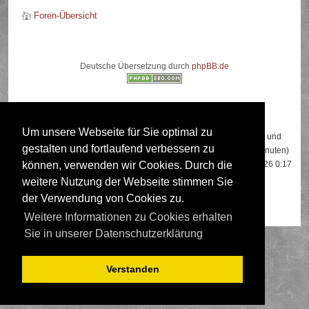
Foren-Übersicht
Deutsche Übersetzung durch
phpBB.de
Wer ist online?
Um unsere Webseite für Sie optimal zu
Insgesamt sind
641
Besucher online: 2 registrierte, 0 unsichtbare und
gestalten und fortlaufend verbessern zu
639 Gäste (basierend auf den aktiven Besuchern der letzten 5 Minuten)
Der Besucherrekord liegt bei
22108
Besuchern, die am 13.04.2026 0:17
können, verwenden wir Cookies. Durch die
gleichzeitig online waren.
weitere Nutzung der Webseite stimmen Sie
der Verwendung von Cookies zu.
Mitglieder:
Google [Bot]
,
Google Adsense [Bot]
Weitere Informationen zu Cookies erhalten
Sie in unserer Datenschutzerklärung
Verstanden