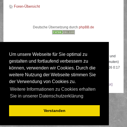
Foren-Übersicht
Deutsche Übersetzung durch
phpBB.de
Wer ist online?
Um unsere Webseite für Sie optimal zu
Insgesamt sind
517
Besucher online: 3 registrierte, 0 unsichtbare und
gestalten und fortlaufend verbessern zu
514 Gäste (basierend auf den aktiven Besuchern der letzten 5 Minuten)
Der Besucherrekord liegt bei
22108
Besuchern, die am 13.04.2026 0:17
können, verwenden wir Cookies. Durch die
gleichzeitig online waren.
weitere Nutzung der Webseite stimmen Sie
der Verwendung von Cookies zu.
Mitglieder:
Google [Bot]
,
Google Adsense [Bot]
,
Majestic-12 [Bot]
Weitere Informationen zu Cookies erhalten
Sie in unserer Datenschutzerklärung
Verstanden