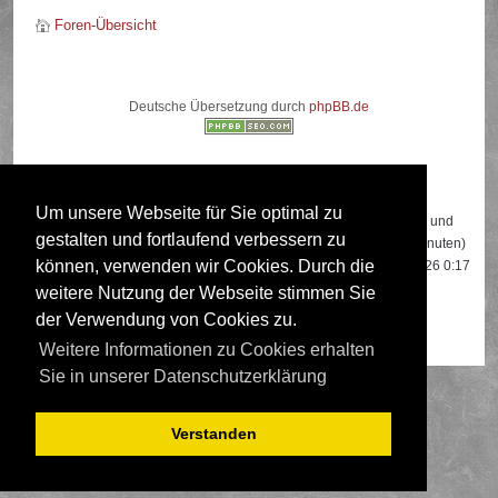
Foren-Übersicht
Deutsche Übersetzung durch
phpBB.de
Wer ist online?
Um unsere Webseite für Sie optimal zu
Insgesamt sind
585
Besucher online: 2 registrierte, 0 unsichtbare und
gestalten und fortlaufend verbessern zu
583 Gäste (basierend auf den aktiven Besuchern der letzten 5 Minuten)
können, verwenden wir Cookies. Durch die
Der Besucherrekord liegt bei
22108
Besuchern, die am 13.04.2026 0:17
gleichzeitig online waren.
weitere Nutzung der Webseite stimmen Sie
der Verwendung von Cookies zu.
Mitglieder:
Google [Bot]
,
Google Adsense [Bot]
Weitere Informationen zu Cookies erhalten
Sie in unserer Datenschutzerklärung
Verstanden