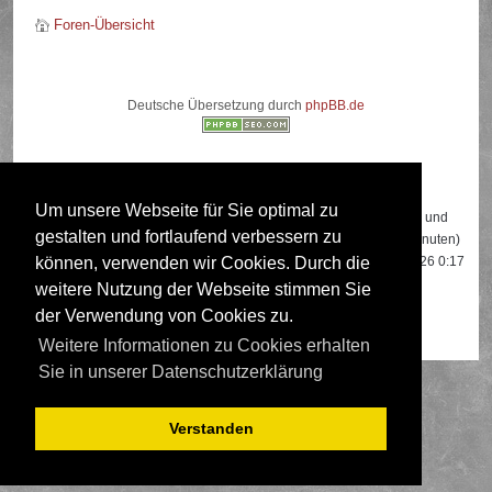
Foren-Übersicht
Deutsche Übersetzung durch
phpBB.de
Wer ist online?
Um unsere Webseite für Sie optimal zu
Insgesamt sind
425
Besucher online: 2 registrierte, 0 unsichtbare und
gestalten und fortlaufend verbessern zu
423 Gäste (basierend auf den aktiven Besuchern der letzten 5 Minuten)
Der Besucherrekord liegt bei
22108
Besuchern, die am 13.04.2026 0:17
können, verwenden wir Cookies. Durch die
gleichzeitig online waren.
weitere Nutzung der Webseite stimmen Sie
der Verwendung von Cookies zu.
Mitglieder:
Google [Bot]
,
Google Adsense [Bot]
Weitere Informationen zu Cookies erhalten
Sie in unserer Datenschutzerklärung
Verstanden