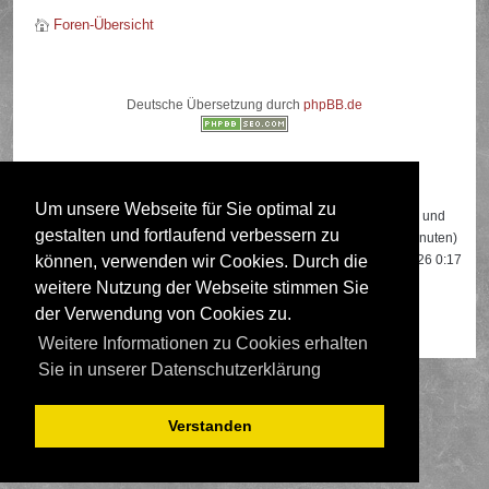
Foren-Übersicht
Deutsche Übersetzung durch
phpBB.de
Wer ist online?
Um unsere Webseite für Sie optimal zu
Insgesamt sind
542
Besucher online: 2 registrierte, 0 unsichtbare und
gestalten und fortlaufend verbessern zu
540 Gäste (basierend auf den aktiven Besuchern der letzten 5 Minuten)
Der Besucherrekord liegt bei
22108
Besuchern, die am 13.04.2026 0:17
können, verwenden wir Cookies. Durch die
gleichzeitig online waren.
weitere Nutzung der Webseite stimmen Sie
der Verwendung von Cookies zu.
Mitglieder:
Google [Bot]
,
Google Adsense [Bot]
Weitere Informationen zu Cookies erhalten
Sie in unserer Datenschutzerklärung
Verstanden