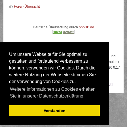
Foren-Übersicht
Deutsche Übersetzung durch
phpBB.de
Wer ist online?
Um unsere Webseite für Sie optimal zu
Insgesamt sind
527
Besucher online: 3 registrierte, 0 unsichtbare und
gestalten und fortlaufend verbessern zu
524 Gäste (basierend auf den aktiven Besuchern der letzten 5 Minuten)
Der Besucherrekord liegt bei
22108
Besuchern, die am 13.04.2026 0:17
können, verwenden wir Cookies. Durch die
gleichzeitig online waren.
weitere Nutzung der Webseite stimmen Sie
der Verwendung von Cookies zu.
Mitglieder:
Google [Bot]
,
Google Adsense [Bot]
,
Majestic-12 [Bot]
Weitere Informationen zu Cookies erhalten
Sie in unserer Datenschutzerklärung
Verstanden