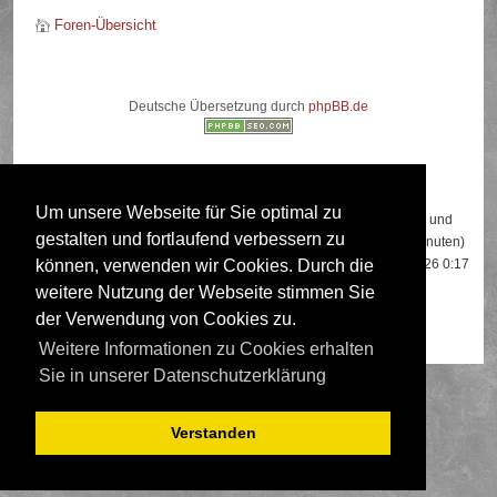
Foren-Übersicht
Deutsche Übersetzung durch
phpBB.de
Wer ist online?
Um unsere Webseite für Sie optimal zu
Insgesamt sind
516
Besucher online: 2 registrierte, 0 unsichtbare und
gestalten und fortlaufend verbessern zu
514 Gäste (basierend auf den aktiven Besuchern der letzten 5 Minuten)
Der Besucherrekord liegt bei
22108
Besuchern, die am 13.04.2026 0:17
können, verwenden wir Cookies. Durch die
gleichzeitig online waren.
weitere Nutzung der Webseite stimmen Sie
der Verwendung von Cookies zu.
Mitglieder:
Google [Bot]
,
Google Adsense [Bot]
Weitere Informationen zu Cookies erhalten
Sie in unserer Datenschutzerklärung
Verstanden