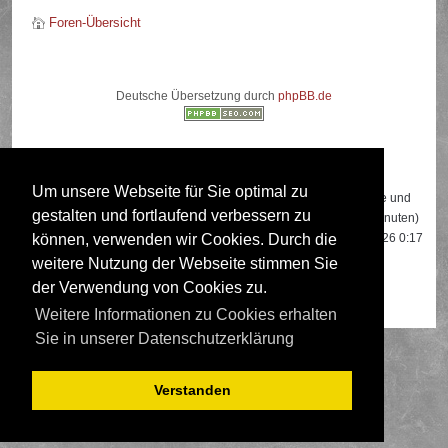
Foren-Übersicht
Deutsche Übersetzung durch
phpBB.de
Wer ist online?
Um unsere Webseite für Sie optimal zu
Insgesamt sind
600
Besucher online: 1 registrierter, 0 unsichtbare und
gestalten und fortlaufend verbessern zu
599 Gäste (basierend auf den aktiven Besuchern der letzten 5 Minuten)
Der Besucherrekord liegt bei
22108
Besuchern, die am 13.04.2026 0:17
können, verwenden wir Cookies. Durch die
gleichzeitig online waren.
weitere Nutzung der Webseite stimmen Sie
der Verwendung von Cookies zu.
Mitglieder:
Google [Bot]
Weitere Informationen zu Cookies erhalten
Sie in unserer Datenschutzerklärung
Verstanden