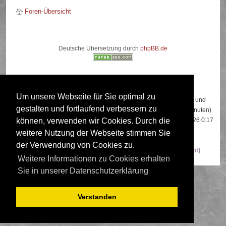
Foren-Übersicht
Deutsche Übersetzung durch
phpBB.de
Wer ist online?
Um unsere Webseite für Sie optimal zu
Insgesamt sind
553
Besucher online: 3 registrierte, 0 unsichtbare und
gestalten und fortlaufend verbessern zu
550 Gäste (basierend auf den aktiven Besuchern der letzten 5 Minuten)
Der Besucherrekord liegt bei
22108
Besuchern, die am 13.04.2026 0:17
können, verwenden wir Cookies. Durch die
gleichzeitig online waren.
weitere Nutzung der Webseite stimmen Sie
der Verwendung von Cookies zu.
Mitglieder:
Google [Bot]
,
Google Adsense [Bot]
,
Majestic-12 [Bot]
Weitere Informationen zu Cookies erhalten
Sie in unserer Datenschutzerklärung
Verstanden