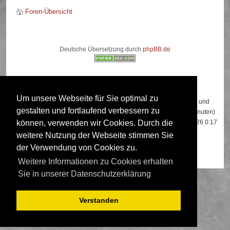
Foren-Übersicht
Deutsche Übersetzung durch
phpBB.de
Wer ist online?
Um unsere Webseite für Sie optimal zu
Insgesamt sind
591
Besucher online: 2 registrierte, 0 unsichtbare und
gestalten und fortlaufend verbessern zu
589 Gäste (basierend auf den aktiven Besuchern der letzten 5 Minuten)
Der Besucherrekord liegt bei
22108
Besuchern, die am 13.04.2026 0:17
können, verwenden wir Cookies. Durch die
gleichzeitig online waren.
weitere Nutzung der Webseite stimmen Sie
der Verwendung von Cookies zu.
Mitglieder:
Google [Bot]
,
Google Adsense [Bot]
Weitere Informationen zu Cookies erhalten
Sie in unserer Datenschutzerklärung
Verstanden