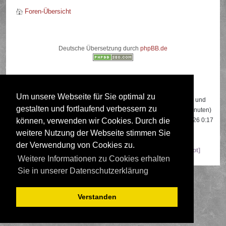
Foren-Übersicht
Deutsche Übersetzung durch
phpBB.de
Wer ist online?
Um unsere Webseite für Sie optimal zu
Insgesamt sind
766
Besucher online: 3 registrierte, 0 unsichtbare und
gestalten und fortlaufend verbessern zu
763 Gäste (basierend auf den aktiven Besuchern der letzten 5 Minuten)
Der Besucherrekord liegt bei
22108
Besuchern, die am 13.04.2026 0:17
können, verwenden wir Cookies. Durch die
gleichzeitig online waren.
weitere Nutzung der Webseite stimmen Sie
der Verwendung von Cookies zu.
Mitglieder:
Google [Bot]
,
Google Adsense [Bot]
,
Majestic-12 [Bot]
Weitere Informationen zu Cookies erhalten
Sie in unserer Datenschutzerklärung
Verstanden