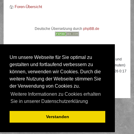
Foren-Übersicht
Deutsche Übersetzung durch
phpBB.de
Wer ist online?
Um unsere Webseite für Sie optimal zu
Insgesamt sind
711
Besucher online: 2 registrierte, 0 unsichtbare und
gestalten und fortlaufend verbessern zu
709 Gäste (basierend auf den aktiven Besuchern der letzten 5 Minuten)
Der Besucherrekord liegt bei
22108
Besuchern, die am 13.04.2026 0:17
können, verwenden wir Cookies. Durch die
gleichzeitig online waren.
weitere Nutzung der Webseite stimmen Sie
der Verwendung von Cookies zu.
Mitglieder:
Google [Bot]
,
Google Adsense [Bot]
Weitere Informationen zu Cookies erhalten
Sie in unserer Datenschutzerklärung
Verstanden