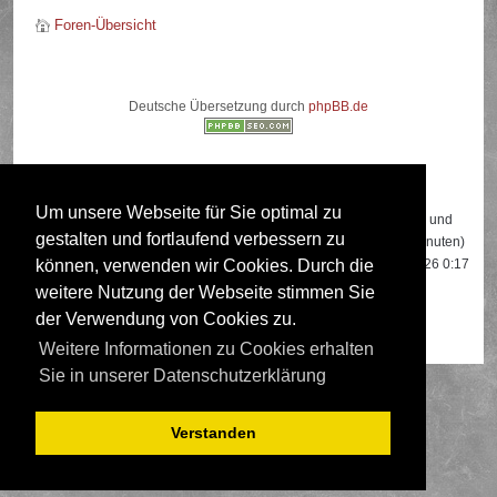
Foren-Übersicht
Deutsche Übersetzung durch
phpBB.de
Wer ist online?
Um unsere Webseite für Sie optimal zu
Insgesamt sind
520
Besucher online: 2 registrierte, 0 unsichtbare und
gestalten und fortlaufend verbessern zu
518 Gäste (basierend auf den aktiven Besuchern der letzten 5 Minuten)
Der Besucherrekord liegt bei
22108
Besuchern, die am 13.04.2026 0:17
können, verwenden wir Cookies. Durch die
gleichzeitig online waren.
weitere Nutzung der Webseite stimmen Sie
der Verwendung von Cookies zu.
Mitglieder:
Google [Bot]
,
Google Adsense [Bot]
Weitere Informationen zu Cookies erhalten
Sie in unserer Datenschutzerklärung
Verstanden