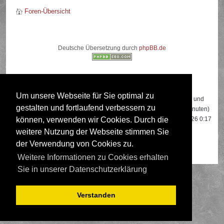
Foren-Übersicht
Deutsche Übersetzung durch
phpBB.de
Wer ist online?
Um unsere Webseite für Sie optimal zu
Insgesamt sind
667
Besucher online: 2 registrierte, 0 unsichtbare und
gestalten und fortlaufend verbessern zu
665 Gäste (basierend auf den aktiven Besuchern der letzten 5 Minuten)
Der Besucherrekord liegt bei
22108
Besuchern, die am 13.04.2026 0:17
können, verwenden wir Cookies. Durch die
gleichzeitig online waren.
weitere Nutzung der Webseite stimmen Sie
der Verwendung von Cookies zu.
Mitglieder:
Google [Bot]
,
Google Adsense [Bot]
Weitere Informationen zu Cookies erhalten
Sie in unserer Datenschutzerklärung
Verstanden