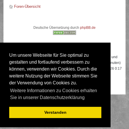
Foren-Übersicht
Deutsche Übersetzung durch
phpBB.de
Wer ist online?
Um unsere Webseite für Sie optimal zu
Insgesamt sind
412
Besucher online: 2 registrierte, 0 unsichtbare und
gestalten und fortlaufend verbessern zu
410 Gäste (basierend auf den aktiven Besuchern der letzten 5 Minuten)
Der Besucherrekord liegt bei
22108
Besuchern, die am 13.04.2026 0:17
können, verwenden wir Cookies. Durch die
gleichzeitig online waren.
weitere Nutzung der Webseite stimmen Sie
der Verwendung von Cookies zu.
Mitglieder:
Google [Bot]
,
Google Adsense [Bot]
Weitere Informationen zu Cookies erhalten
Sie in unserer Datenschutzerklärung
Verstanden