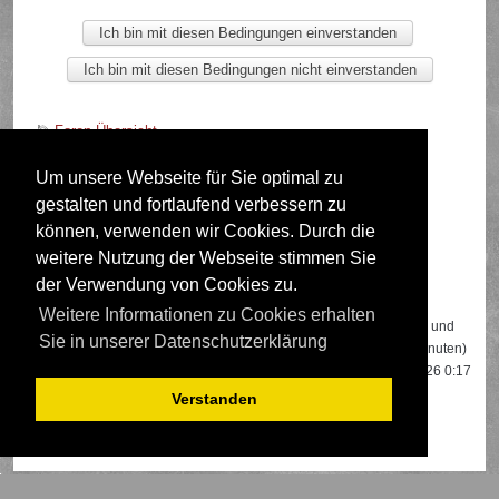
Foren-Übersicht
Um unsere Webseite für Sie optimal zu
gestalten und fortlaufend verbessern zu
Deutsche Übersetzung durch
phpBB.de
können, verwenden wir Cookies. Durch die
weitere Nutzung der Webseite stimmen Sie
der Verwendung von Cookies zu.
Wer ist online?
Weitere Informationen zu Cookies erhalten
Insgesamt sind
457
Besucher online: 2 registrierte, 0 unsichtbare und
Sie in unserer Datenschutzerklärung
455 Gäste (basierend auf den aktiven Besuchern der letzten 5 Minuten)
Der Besucherrekord liegt bei
22108
Besuchern, die am 13.04.2026 0:17
gleichzeitig online waren.
Verstanden
Mitglieder:
Google [Bot]
,
Google Adsense [Bot]