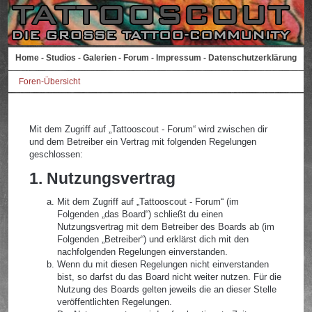
Home
-
Studios
-
Galerien
-
Forum
-
Impressum
-
Datenschutzerklärung
Foren-Übersicht
Mit dem Zugriff auf „Tattooscout - Forum“ wird zwischen dir
und dem Betreiber ein Vertrag mit folgenden Regelungen
geschlossen:
1. Nutzungsvertrag
Mit dem Zugriff auf „Tattooscout - Forum“ (im
Folgenden „das Board“) schließt du einen
Nutzungsvertrag mit dem Betreiber des Boards ab (im
Folgenden „Betreiber“) und erklärst dich mit den
nachfolgenden Regelungen einverstanden.
Wenn du mit diesen Regelungen nicht einverstanden
bist, so darfst du das Board nicht weiter nutzen. Für die
Nutzung des Boards gelten jeweils die an dieser Stelle
veröffentlichten Regelungen.