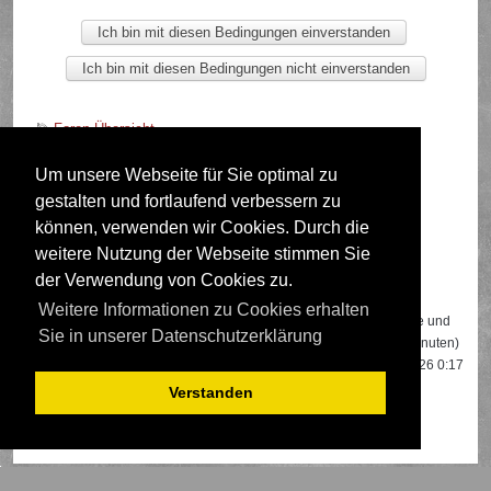
Foren-Übersicht
Um unsere Webseite für Sie optimal zu
gestalten und fortlaufend verbessern zu
Deutsche Übersetzung durch
phpBB.de
können, verwenden wir Cookies. Durch die
weitere Nutzung der Webseite stimmen Sie
der Verwendung von Cookies zu.
Wer ist online?
Weitere Informationen zu Cookies erhalten
Insgesamt sind
615
Besucher online: 1 registrierter, 0 unsichtbare und
Sie in unserer Datenschutzerklärung
614 Gäste (basierend auf den aktiven Besuchern der letzten 5 Minuten)
Der Besucherrekord liegt bei
22108
Besuchern, die am 13.04.2026 0:17
gleichzeitig online waren.
Verstanden
Mitglieder:
Google [Bot]