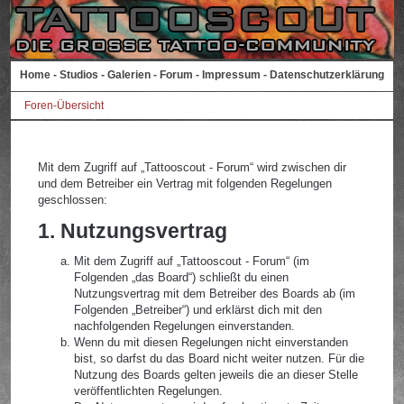
Home
-
Studios
-
Galerien
-
Forum
-
Impressum
-
Datenschutzerklärung
Foren-Übersicht
Mit dem Zugriff auf „Tattooscout - Forum“ wird zwischen dir
und dem Betreiber ein Vertrag mit folgenden Regelungen
geschlossen:
1. Nutzungsvertrag
Mit dem Zugriff auf „Tattooscout - Forum“ (im
Folgenden „das Board“) schließt du einen
Nutzungsvertrag mit dem Betreiber des Boards ab (im
Folgenden „Betreiber“) und erklärst dich mit den
nachfolgenden Regelungen einverstanden.
Wenn du mit diesen Regelungen nicht einverstanden
bist, so darfst du das Board nicht weiter nutzen. Für die
Nutzung des Boards gelten jeweils die an dieser Stelle
veröffentlichten Regelungen.