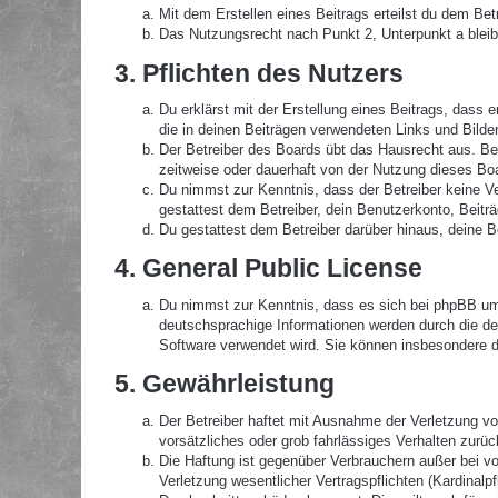
Mit dem Erstellen eines Beitrags erteilst du dem Be
Das Nutzungsrecht nach Punkt 2, Unterpunkt a blei
3. Pflichten des Nutzers
Du erklärst mit der Erstellung eines Beitrags, dass 
die in deinen Beiträgen verwendeten Links und Bilde
Der Betreiber des Boards übt das Hausrecht aus. B
zeitweise oder dauerhaft von der Nutzung dieses Boa
Du nimmst zur Kenntnis, dass der Betreiber keine Ver
gestattest dem Betreiber, dein Benutzerkonto, Beitr
Du gestattest dem Betreiber darüber hinaus, deine B
4. General Public License
Du nimmst zur Kenntnis, dass es sich bei phpBB um 
deutschsprachige Informationen werden durch die de
Software verwendet wird. Sie können insbesondere d
5. Gewährleistung
Der Betreiber haftet mit Ausnahme der Verletzung von
vorsätzliches oder grob fahrlässiges Verhalten zurü
Die Haftung ist gegenüber Verbrauchern außer bei v
Verletzung wesentlicher Vertragspflichten (Kardinal