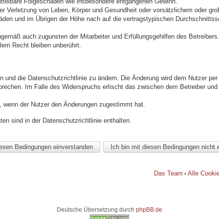
mittelbare Folgeschäden wie insbesondere entgangenen Gewinn.
r Verletzung von Leben, Körper und Gesundheit oder vorsätzlichem oder grob 
den und im Übrigen der Höhe nach auf die vertragstypischen Durchschnittssc
ngemäß auch zugunsten der Mitarbeiter und Erfüllungsgehilfen des Betreibers
lem Recht bleiben unberührt.
n und die Datenschutzrichtlinie zu ändern. Die Änderung wird dem Nutzer per E
prechen. Im Falle des Widerspruchs erlischt das zwischen dem Betreiber und 
h, wenn der Nutzer den Änderungen zugestimmt hat.
n sind in der Datenschutzrichtlinie enthalten.
Das Team
Alle Cooki
•
Deutsche Übersetzung durch
phpBB.de