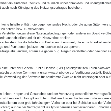
treiber ein einfaches, zeitlich und räumlich unbeschränktes und unentgeltlic
bt auch nach Kündigung des Nutzungsvertrages bestehen.
er keine Inhalte enthält, die gegen geltendes Recht oder die guten Sitten vers
r zu setzen bzw. zu verwenden.
ei Verstößen gegen diese Nutzungsbedingungen oder anderer im Board veröffe
rds ausschließen und dir ein Hausverbot erteilen.
antwortung für die Inhalte von Beiträgen übernimmt, die er nicht selbst erste
äge und Funktionen jederzeit zu löschen oder zu sperren.
eiträge abzuändern, sofern sie gegen o. g. Regeln verstoßen oder geeignet s
eine unter der General Public License (GPL) bereitgestellten Foren-Softwa
utschsprachige Community unter www.phpbb.de zur Verfügung gestellt. Beide 
ie Verwendung der Software für bestimmte Zwecke nicht untersagen oder auf 
 Leben, Körper und Gesundheit und der Verletzung wesentlicher Vertragspflich
ckzuführen sind. Dies gilt auch für mittelbare Folgeschäden wie insbesonder
orsätzlichem oder grob fahrlässigem Verhalten oder bei Schäden aus der Verl
pflichten) auf die bei Vertragsschluss typischerweise vorhersehbaren Schäden