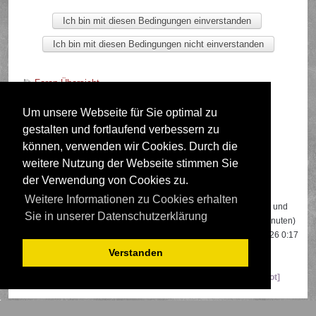
Foren-Übersicht
Um unsere Webseite für Sie optimal zu
gestalten und fortlaufend verbessern zu
Deutsche Übersetzung durch
phpBB.de
können, verwenden wir Cookies. Durch die
weitere Nutzung der Webseite stimmen Sie
der Verwendung von Cookies zu.
Wer ist online?
Weitere Informationen zu Cookies erhalten
Insgesamt sind
647
Besucher online: 3 registrierte, 0 unsichtbare und
Sie in unserer Datenschutzerklärung
644 Gäste (basierend auf den aktiven Besuchern der letzten 5 Minuten)
Der Besucherrekord liegt bei
22108
Besuchern, die am 13.04.2026 0:17
gleichzeitig online waren.
Verstanden
Mitglieder:
Google [Bot]
,
Google Adsense [Bot]
,
Majestic-12 [Bot]