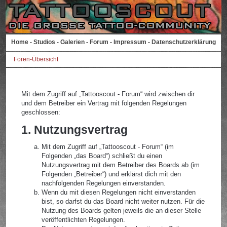
Home
-
Studios
-
Galerien
-
Forum
-
Impressum
-
Datenschutzerklärung
Foren-Übersicht
Mit dem Zugriff auf „Tattooscout - Forum“ wird zwischen dir
und dem Betreiber ein Vertrag mit folgenden Regelungen
geschlossen:
1. Nutzungsvertrag
Mit dem Zugriff auf „Tattooscout - Forum“ (im
Folgenden „das Board“) schließt du einen
Nutzungsvertrag mit dem Betreiber des Boards ab (im
Folgenden „Betreiber“) und erklärst dich mit den
nachfolgenden Regelungen einverstanden.
Wenn du mit diesen Regelungen nicht einverstanden
bist, so darfst du das Board nicht weiter nutzen. Für die
Nutzung des Boards gelten jeweils die an dieser Stelle
veröffentlichten Regelungen.