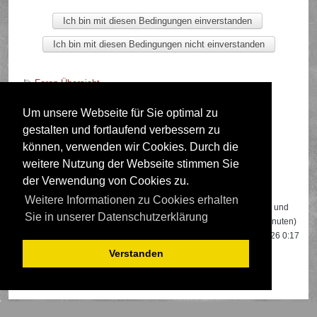
Foren-Übersicht
Um unsere Webseite für Sie optimal zu
gestalten und fortlaufend verbessern zu
Deutsche Übersetzung durch
phpBB.de
können, verwenden wir Cookies. Durch die
weitere Nutzung der Webseite stimmen Sie
der Verwendung von Cookies zu.
Wer ist online?
Weitere Informationen zu Cookies erhalten
Insgesamt sind
708
Besucher online: 2 registrierte, 0 unsichtbare und
Sie in unserer Datenschutzerklärung
706 Gäste (basierend auf den aktiven Besuchern der letzten 5 Minuten)
Der Besucherrekord liegt bei
22108
Besuchern, die am 13.04.2026 0:17
gleichzeitig online waren.
Verstanden
Mitglieder:
Google [Bot]
,
Google Adsense [Bot]