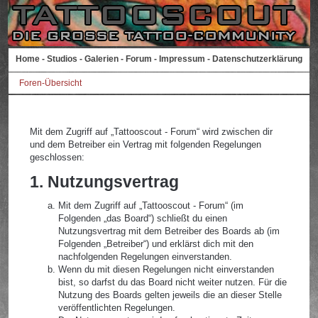
Home
-
Studios
-
Galerien
-
Forum
-
Impressum
-
Datenschutzerklärung
Foren-Übersicht
Mit dem Zugriff auf „Tattooscout - Forum“ wird zwischen dir
und dem Betreiber ein Vertrag mit folgenden Regelungen
geschlossen:
1. Nutzungsvertrag
Mit dem Zugriff auf „Tattooscout - Forum“ (im
Folgenden „das Board“) schließt du einen
Nutzungsvertrag mit dem Betreiber des Boards ab (im
Folgenden „Betreiber“) und erklärst dich mit den
nachfolgenden Regelungen einverstanden.
Wenn du mit diesen Regelungen nicht einverstanden
bist, so darfst du das Board nicht weiter nutzen. Für die
Nutzung des Boards gelten jeweils die an dieser Stelle
veröffentlichten Regelungen.