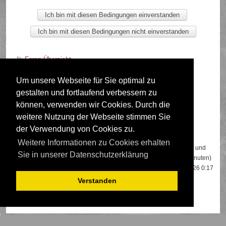
Foren-Übersicht
Um unsere Webseite für Sie optimal zu
gestalten und fortlaufend verbessern zu
Deutsche Übersetzung durch
phpBB.de
können, verwenden wir Cookies. Durch die
weitere Nutzung der Webseite stimmen Sie
der Verwendung von Cookies zu.
Wer ist online?
Weitere Informationen zu Cookies erhalten
Insgesamt sind
658
Besucher online: 2 registrierte, 0 unsichtbare und
Sie in unserer Datenschutzerklärung
656 Gäste (basierend auf den aktiven Besuchern der letzten 5 Minuten)
Der Besucherrekord liegt bei
22108
Besuchern, die am 13.04.2026 0:17
gleichzeitig online waren.
Verstanden
Mitglieder:
Google [Bot]
,
Google Adsense [Bot]