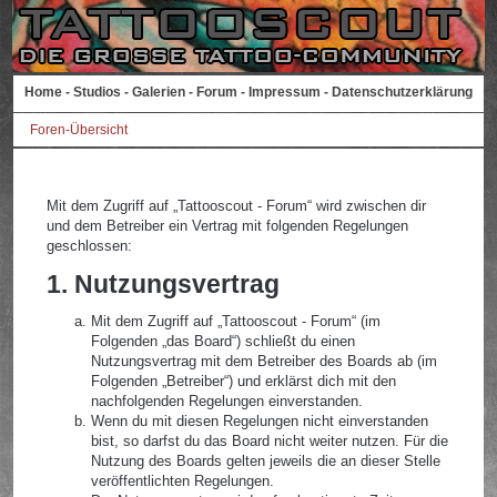
Home
-
Studios
-
Galerien
-
Forum
-
Impressum
-
Datenschutzerklärung
Foren-Übersicht
Mit dem Zugriff auf „Tattooscout - Forum“ wird zwischen dir
und dem Betreiber ein Vertrag mit folgenden Regelungen
geschlossen:
1. Nutzungsvertrag
Mit dem Zugriff auf „Tattooscout - Forum“ (im
Folgenden „das Board“) schließt du einen
Nutzungsvertrag mit dem Betreiber des Boards ab (im
Folgenden „Betreiber“) und erklärst dich mit den
nachfolgenden Regelungen einverstanden.
Wenn du mit diesen Regelungen nicht einverstanden
bist, so darfst du das Board nicht weiter nutzen. Für die
Nutzung des Boards gelten jeweils die an dieser Stelle
veröffentlichten Regelungen.