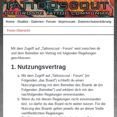
Home
-
Studios
-
Galerien
-
Forum
-
Impressum
-
Datenschutzerklärung
Foren-Übersicht
Mit dem Zugriff auf „Tattooscout - Forum“ wird zwischen dir
und dem Betreiber ein Vertrag mit folgenden Regelungen
geschlossen:
1. Nutzungsvertrag
Mit dem Zugriff auf „Tattooscout - Forum“ (im
Folgenden „das Board“) schließt du einen
Nutzungsvertrag mit dem Betreiber des Boards ab (im
Folgenden „Betreiber“) und erklärst dich mit den
nachfolgenden Regelungen einverstanden.
Wenn du mit diesen Regelungen nicht einverstanden
bist, so darfst du das Board nicht weiter nutzen. Für die
Nutzung des Boards gelten jeweils die an dieser Stelle
veröffentlichten Regelungen.