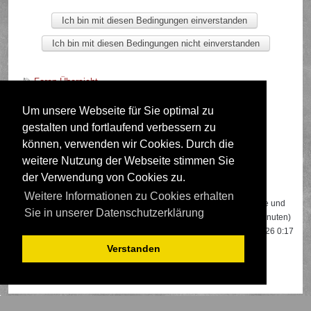
Foren-Übersicht
Um unsere Webseite für Sie optimal zu
gestalten und fortlaufend verbessern zu
Deutsche Übersetzung durch
phpBB.de
können, verwenden wir Cookies. Durch die
weitere Nutzung der Webseite stimmen Sie
der Verwendung von Cookies zu.
Wer ist online?
Weitere Informationen zu Cookies erhalten
Insgesamt sind
488
Besucher online: 1 registrierter, 0 unsichtbare und
Sie in unserer Datenschutzerklärung
487 Gäste (basierend auf den aktiven Besuchern der letzten 5 Minuten)
Der Besucherrekord liegt bei
22108
Besuchern, die am 13.04.2026 0:17
gleichzeitig online waren.
Verstanden
Mitglieder:
Google [Bot]