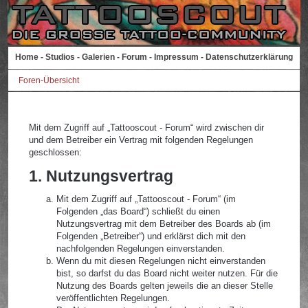
Home
-
Studios
-
Galerien
-
Forum
-
Impressum
-
Datenschutzerklärung
Foren-Übersicht
Mit dem Zugriff auf „Tattooscout - Forum“ wird zwischen dir
und dem Betreiber ein Vertrag mit folgenden Regelungen
geschlossen:
1. Nutzungsvertrag
Mit dem Zugriff auf „Tattooscout - Forum“ (im
Folgenden „das Board“) schließt du einen
Nutzungsvertrag mit dem Betreiber des Boards ab (im
Folgenden „Betreiber“) und erklärst dich mit den
nachfolgenden Regelungen einverstanden.
Wenn du mit diesen Regelungen nicht einverstanden
bist, so darfst du das Board nicht weiter nutzen. Für die
Nutzung des Boards gelten jeweils die an dieser Stelle
veröffentlichten Regelungen.