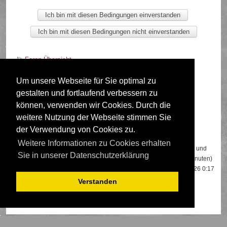
Foren-Übersicht
Um unsere Webseite für Sie optimal zu
gestalten und fortlaufend verbessern zu
Deutsche Übersetzung durch
phpBB.de
können, verwenden wir Cookies. Durch die
weitere Nutzung der Webseite stimmen Sie
der Verwendung von Cookies zu.
Wer ist online?
Weitere Informationen zu Cookies erhalten
Insgesamt sind
417
Besucher online: 3 registrierte, 0 unsichtbare und
Sie in unserer Datenschutzerklärung
414 Gäste (basierend auf den aktiven Besuchern der letzten 5 Minuten)
Der Besucherrekord liegt bei
22108
Besuchern, die am 13.04.2026 0:17
gleichzeitig online waren.
Verstanden
Mitglieder:
Google [Bot]
,
Google Adsense [Bot]
,
Seikilos