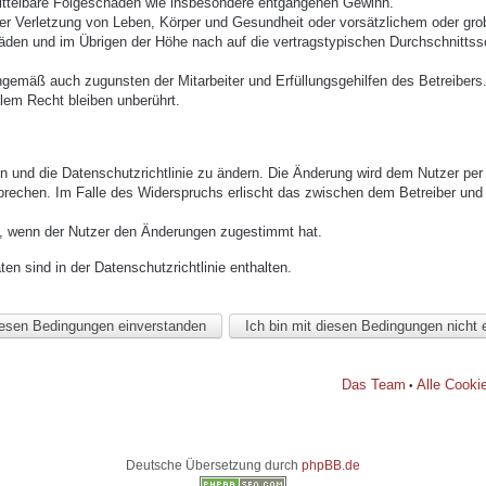
mittelbare Folgeschäden wie insbesondere entgangenen Gewinn.
r Verletzung von Leben, Körper und Gesundheit oder vorsätzlichem oder grob 
den und im Übrigen der Höhe nach auf die vertragstypischen Durchschnittssc
ngemäß auch zugunsten der Mitarbeiter und Erfüllungsgehilfen des Betreibers
lem Recht bleiben unberührt.
n und die Datenschutzrichtlinie zu ändern. Die Änderung wird dem Nutzer per E
prechen. Im Falle des Widerspruchs erlischt das zwischen dem Betreiber und 
h, wenn der Nutzer den Änderungen zugestimmt hat.
n sind in der Datenschutzrichtlinie enthalten.
Das Team
Alle Cooki
•
Deutsche Übersetzung durch
phpBB.de