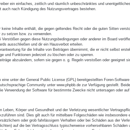
treiber ein einfaches, zeitlich und räumlich unbeschränktes und unentgeltlic
bt auch nach Kündigung des Nutzungsvertrages bestehen.
er keine Inhalte enthält, die gegen geltendes Recht oder die guten Sitten vers
r zu setzen bzw. zu verwenden.
ei Verstößen gegen diese Nutzungsbedingungen oder anderer im Board veröffe
rds ausschließen und dir ein Hausverbot erteilen.
antwortung für die Inhalte von Beiträgen übernimmt, die er nicht selbst erste
äge und Funktionen jederzeit zu löschen oder zu sperren.
eiträge abzuändern, sofern sie gegen o. g. Regeln verstoßen oder geeignet s
eine unter der General Public License (GPL) bereitgestellten Foren-Softwa
utschsprachige Community unter www.phpbb.de zur Verfügung gestellt. Beide 
ie Verwendung der Software für bestimmte Zwecke nicht untersagen oder auf 
 Leben, Körper und Gesundheit und der Verletzung wesentlicher Vertragspflich
ckzuführen sind. Dies gilt auch für mittelbare Folgeschäden wie insbesonder
orsätzlichem oder grob fahrlässigem Verhalten oder bei Schäden aus der Verl
pflichten) auf die bei Vertragsschluss typischerweise vorhersehbaren Schäden