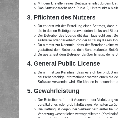
Mit dem Erstellen eines Beitrags erteilst du dem Be
Das Nutzungsrecht nach Punkt 2, Unterpunkt a blei
3. Pflichten des Nutzers
Du erklärst mit der Erstellung eines Beitrags, dass 
die in deinen Beiträgen verwendeten Links und Bilde
Der Betreiber des Boards übt das Hausrecht aus. B
zeitweise oder dauerhaft von der Nutzung dieses Boa
Du nimmst zur Kenntnis, dass der Betreiber keine Ver
gestattest dem Betreiber, dein Benutzerkonto, Beitr
Du gestattest dem Betreiber darüber hinaus, deine B
4. General Public License
Du nimmst zur Kenntnis, dass es sich bei phpBB um 
deutschsprachige Informationen werden durch die de
Software verwendet wird. Sie können insbesondere d
5. Gewährleistung
Der Betreiber haftet mit Ausnahme der Verletzung von
vorsätzliches oder grob fahrlässiges Verhalten zurü
Die Haftung ist gegenüber Verbrauchern außer bei v
Verletzung wesentlicher Vertragspflichten (Kardinal