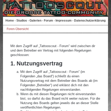
Home
-
Studios
-
Galerien
-
Forum
-
Impressum
-
Datenschutzerklärung
Foren-Übersicht
Mit dem Zugriff auf „Tattooscout - Forum“ wird zwischen dir
und dem Betreiber ein Vertrag mit folgenden Regelungen
geschlossen:
1. Nutzungsvertrag
Mit dem Zugriff auf „Tattooscout - Forum“ (im
Folgenden „das Board“) schließt du einen
Nutzungsvertrag mit dem Betreiber des Boards ab (im
Folgenden „Betreiber“) und erklärst dich mit den
nachfolgenden Regelungen einverstanden.
Wenn du mit diesen Regelungen nicht einverstanden
bist, so darfst du das Board nicht weiter nutzen. Für die
Nutzung des Boards gelten jeweils die an dieser Stelle
veröffentlichten Regelungen.