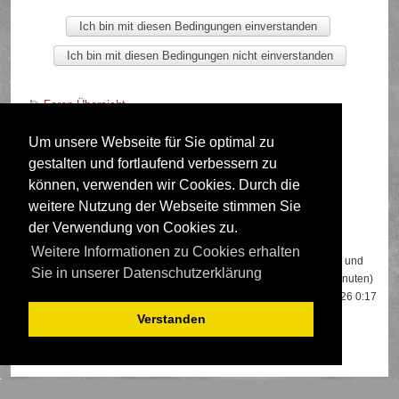
Foren-Übersicht
Um unsere Webseite für Sie optimal zu
gestalten und fortlaufend verbessern zu
Deutsche Übersetzung durch
phpBB.de
können, verwenden wir Cookies. Durch die
weitere Nutzung der Webseite stimmen Sie
der Verwendung von Cookies zu.
Wer ist online?
Weitere Informationen zu Cookies erhalten
Insgesamt sind
453
Besucher online: 2 registrierte, 0 unsichtbare und
Sie in unserer Datenschutzerklärung
451 Gäste (basierend auf den aktiven Besuchern der letzten 5 Minuten)
Der Besucherrekord liegt bei
22108
Besuchern, die am 13.04.2026 0:17
gleichzeitig online waren.
Verstanden
Mitglieder:
Google [Bot]
,
Google Adsense [Bot]