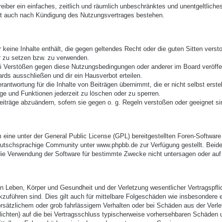
treiber ein einfaches, zeitlich und räumlich unbeschränktes und unentgeltlic
bt auch nach Kündigung des Nutzungsvertrages bestehen.
er keine Inhalte enthält, die gegen geltendes Recht oder die guten Sitten vers
r zu setzen bzw. zu verwenden.
ei Verstößen gegen diese Nutzungsbedingungen oder anderer im Board veröffe
rds ausschließen und dir ein Hausverbot erteilen.
antwortung für die Inhalte von Beiträgen übernimmt, die er nicht selbst erste
äge und Funktionen jederzeit zu löschen oder zu sperren.
eiträge abzuändern, sofern sie gegen o. g. Regeln verstoßen oder geeignet s
eine unter der General Public License (GPL) bereitgestellten Foren-Softwa
utschsprachige Community unter www.phpbb.de zur Verfügung gestellt. Beide 
ie Verwendung der Software für bestimmte Zwecke nicht untersagen oder auf 
 Leben, Körper und Gesundheit und der Verletzung wesentlicher Vertragspflich
ckzuführen sind. Dies gilt auch für mittelbare Folgeschäden wie insbesonder
orsätzlichem oder grob fahrlässigem Verhalten oder bei Schäden aus der Verl
pflichten) auf die bei Vertragsschluss typischerweise vorhersehbaren Schäden