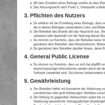
Mit dem Erstellen eines Beitrags erteilst du dem Be
Das Nutzungsrecht nach Punkt 2, Unterpunkt a blei
3. Pflichten des Nutzers
Du erklärst mit der Erstellung eines Beitrags, dass 
die in deinen Beiträgen verwendeten Links und Bilde
Der Betreiber des Boards übt das Hausrecht aus. B
zeitweise oder dauerhaft von der Nutzung dieses Boa
Du nimmst zur Kenntnis, dass der Betreiber keine Ver
gestattest dem Betreiber, dein Benutzerkonto, Beitr
Du gestattest dem Betreiber darüber hinaus, deine B
4. General Public License
Du nimmst zur Kenntnis, dass es sich bei phpBB um 
deutschsprachige Informationen werden durch die de
Software verwendet wird. Sie können insbesondere d
5. Gewährleistung
Der Betreiber haftet mit Ausnahme der Verletzung von
vorsätzliches oder grob fahrlässiges Verhalten zurü
Die Haftung ist gegenüber Verbrauchern außer bei v
Verletzung wesentlicher Vertragspflichten (Kardinal