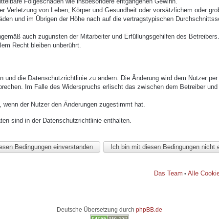
mittelbare Folgeschäden wie insbesondere entgangenen Gewinn.
r Verletzung von Leben, Körper und Gesundheit oder vorsätzlichem oder grob 
den und im Übrigen der Höhe nach auf die vertragstypischen Durchschnittssc
ngemäß auch zugunsten der Mitarbeiter und Erfüllungsgehilfen des Betreibers
lem Recht bleiben unberührt.
n und die Datenschutzrichtlinie zu ändern. Die Änderung wird dem Nutzer per E
prechen. Im Falle des Widerspruchs erlischt das zwischen dem Betreiber und 
h, wenn der Nutzer den Änderungen zugestimmt hat.
n sind in der Datenschutzrichtlinie enthalten.
Das Team
Alle Cooki
•
Deutsche Übersetzung durch
phpBB.de