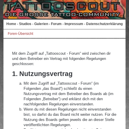
Home
-
Studios
-
Galerien
-
Forum
-
Impressum
-
Datenschutzerklärung
Foren-Übersicht
Mit dem Zugriff auf „Tattooscout - Forum“ wird zwischen dir
und dem Betreiber ein Vertrag mit folgenden Regelungen
geschlossen:
1. Nutzungsvertrag
Mit dem Zugriff auf „Tattooscout - Forum“ (im
Folgenden „das Board“) schließt du einen
Nutzungsvertrag mit dem Betreiber des Boards ab (im
Folgenden „Betreiber“) und erklärst dich mit den
nachfolgenden Regelungen einverstanden.
Wenn du mit diesen Regelungen nicht einverstanden
bist, so darfst du das Board nicht weiter nutzen. Für die
Nutzung des Boards gelten jeweils die an dieser Stelle
veröffentlichten Regelungen.