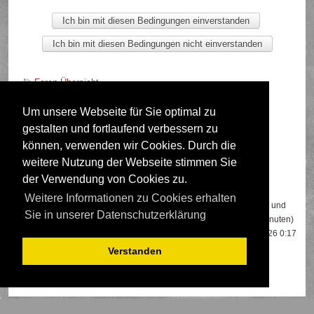
Foren-Übersicht
Um unsere Webseite für Sie optimal zu
gestalten und fortlaufend verbessern zu
Deutsche Übersetzung durch
phpBB.de
können, verwenden wir Cookies. Durch die
weitere Nutzung der Webseite stimmen Sie
der Verwendung von Cookies zu.
Wer ist online?
Weitere Informationen zu Cookies erhalten
Insgesamt sind
842
Besucher online: 2 registrierte, 0 unsichtbare und
Sie in unserer Datenschutzerklärung
840 Gäste (basierend auf den aktiven Besuchern der letzten 5 Minuten)
Der Besucherrekord liegt bei
22108
Besuchern, die am 13.04.2026 0:17
gleichzeitig online waren.
Verstanden
Mitglieder:
Google [Bot]
,
Google Adsense [Bot]