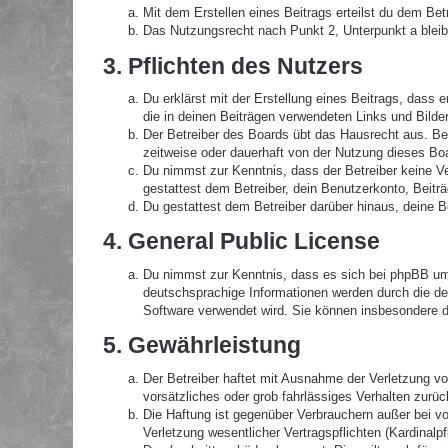
Mit dem Erstellen eines Beitrags erteilst du dem Be
Das Nutzungsrecht nach Punkt 2, Unterpunkt a blei
3. Pflichten des Nutzers
Du erklärst mit der Erstellung eines Beitrags, dass 
die in deinen Beiträgen verwendeten Links und Bilde
Der Betreiber des Boards übt das Hausrecht aus. B
zeitweise oder dauerhaft von der Nutzung dieses Boa
Du nimmst zur Kenntnis, dass der Betreiber keine Ver
gestattest dem Betreiber, dein Benutzerkonto, Beitr
Du gestattest dem Betreiber darüber hinaus, deine B
4. General Public License
Du nimmst zur Kenntnis, dass es sich bei phpBB um 
deutschsprachige Informationen werden durch die de
Software verwendet wird. Sie können insbesondere d
5. Gewährleistung
Der Betreiber haftet mit Ausnahme der Verletzung von
vorsätzliches oder grob fahrlässiges Verhalten zurü
Die Haftung ist gegenüber Verbrauchern außer bei v
Verletzung wesentlicher Vertragspflichten (Kardinal