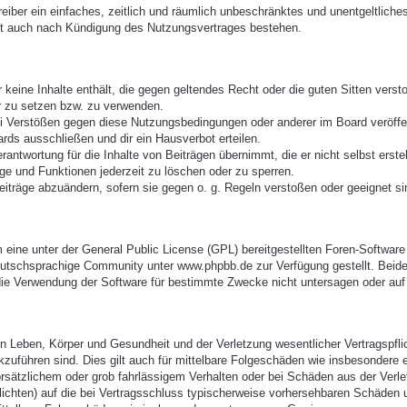
treiber ein einfaches, zeitlich und räumlich unbeschränktes und unentgeltlic
bt auch nach Kündigung des Nutzungsvertrages bestehen.
er keine Inhalte enthält, die gegen geltendes Recht oder die guten Sitten vers
r zu setzen bzw. zu verwenden.
ei Verstößen gegen diese Nutzungsbedingungen oder anderer im Board veröffe
rds ausschließen und dir ein Hausverbot erteilen.
antwortung für die Inhalte von Beiträgen übernimmt, die er nicht selbst erste
äge und Funktionen jederzeit zu löschen oder zu sperren.
eiträge abzuändern, sofern sie gegen o. g. Regeln verstoßen oder geeignet s
eine unter der General Public License (GPL) bereitgestellten Foren-Softwa
utschsprachige Community unter www.phpbb.de zur Verfügung gestellt. Beide 
ie Verwendung der Software für bestimmte Zwecke nicht untersagen oder auf 
 Leben, Körper und Gesundheit und der Verletzung wesentlicher Vertragspflich
ckzuführen sind. Dies gilt auch für mittelbare Folgeschäden wie insbesonder
orsätzlichem oder grob fahrlässigem Verhalten oder bei Schäden aus der Verl
pflichten) auf die bei Vertragsschluss typischerweise vorhersehbaren Schäden