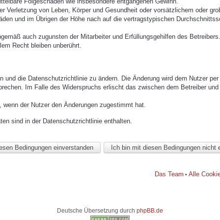
mittelbare Folgeschäden wie insbesondere entgangenen Gewinn.
r Verletzung von Leben, Körper und Gesundheit oder vorsätzlichem oder grob 
den und im Übrigen der Höhe nach auf die vertragstypischen Durchschnittssc
ngemäß auch zugunsten der Mitarbeiter und Erfüllungsgehilfen des Betreibers
lem Recht bleiben unberührt.
n und die Datenschutzrichtlinie zu ändern. Die Änderung wird dem Nutzer per E
prechen. Im Falle des Widerspruchs erlischt das zwischen dem Betreiber und 
h, wenn der Nutzer den Änderungen zugestimmt hat.
n sind in der Datenschutzrichtlinie enthalten.
Das Team
Alle Cooki
•
Deutsche Übersetzung durch
phpBB.de