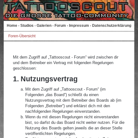
Home
-
Studios
-
Galerien
-
Forum
-
Impressum
-
Datenschutzerklärung
Foren-Übersicht
Mit dem Zugriff auf „Tattooscout - Forum“ wird zwischen dir
und dem Betreiber ein Vertrag mit folgenden Regelungen
geschlossen:
1. Nutzungsvertrag
Mit dem Zugriff auf „Tattooscout - Forum“ (im
Folgenden „das Board“) schließt du einen
Nutzungsvertrag mit dem Betreiber des Boards ab (im
Folgenden „Betreiber“) und erklärst dich mit den
nachfolgenden Regelungen einverstanden.
Wenn du mit diesen Regelungen nicht einverstanden
bist, so darfst du das Board nicht weiter nutzen. Für die
Nutzung des Boards gelten jeweils die an dieser Stelle
veröffentlichten Regelungen.