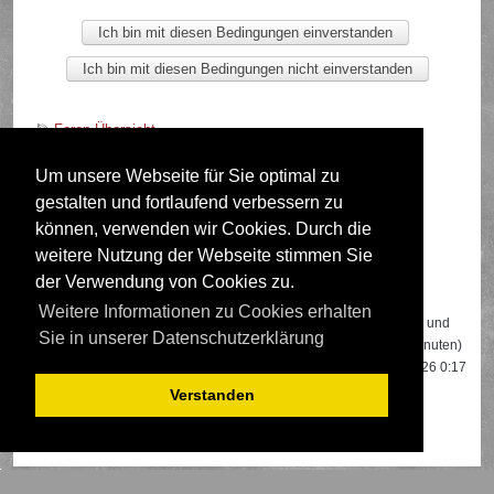
Foren-Übersicht
Um unsere Webseite für Sie optimal zu
gestalten und fortlaufend verbessern zu
Deutsche Übersetzung durch
phpBB.de
können, verwenden wir Cookies. Durch die
weitere Nutzung der Webseite stimmen Sie
der Verwendung von Cookies zu.
Wer ist online?
Weitere Informationen zu Cookies erhalten
Insgesamt sind
348
Besucher online: 2 registrierte, 0 unsichtbare und
Sie in unserer Datenschutzerklärung
346 Gäste (basierend auf den aktiven Besuchern der letzten 5 Minuten)
Der Besucherrekord liegt bei
22108
Besuchern, die am 13.04.2026 0:17
gleichzeitig online waren.
Verstanden
Mitglieder:
Google [Bot]
,
Google Adsense [Bot]