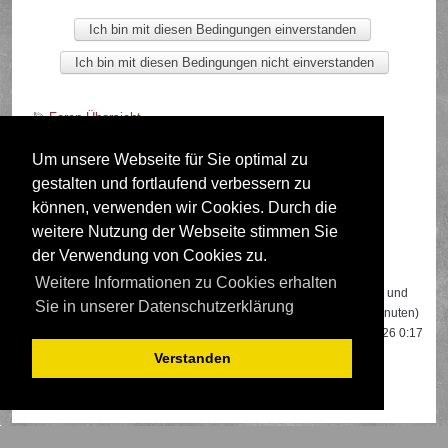
Foren-Übersicht
Um unsere Webseite für Sie optimal zu
gestalten und fortlaufend verbessern zu
Deutsche Übersetzung durch
phpBB.de
können, verwenden wir Cookies. Durch die
weitere Nutzung der Webseite stimmen Sie
der Verwendung von Cookies zu.
Wer ist online?
Weitere Informationen zu Cookies erhalten
Insgesamt sind
616
Besucher online: 2 registrierte, 0 unsichtbare und
Sie in unserer Datenschutzerklärung
614 Gäste (basierend auf den aktiven Besuchern der letzten 5 Minuten)
Der Besucherrekord liegt bei
22108
Besuchern, die am 13.04.2026 0:17
gleichzeitig online waren.
Verstanden
Mitglieder:
Google [Bot]
,
Google Adsense [Bot]