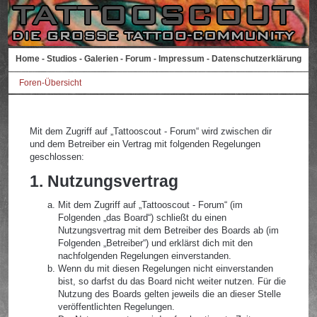
Home
-
Studios
-
Galerien
-
Forum
-
Impressum
-
Datenschutzerklärung
Foren-Übersicht
Mit dem Zugriff auf „Tattooscout - Forum“ wird zwischen dir
und dem Betreiber ein Vertrag mit folgenden Regelungen
geschlossen:
1. Nutzungsvertrag
Mit dem Zugriff auf „Tattooscout - Forum“ (im
Folgenden „das Board“) schließt du einen
Nutzungsvertrag mit dem Betreiber des Boards ab (im
Folgenden „Betreiber“) und erklärst dich mit den
nachfolgenden Regelungen einverstanden.
Wenn du mit diesen Regelungen nicht einverstanden
bist, so darfst du das Board nicht weiter nutzen. Für die
Nutzung des Boards gelten jeweils die an dieser Stelle
veröffentlichten Regelungen.